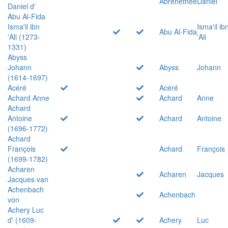
Abrenethée
Daniel
Daniel d'
Abu Al-Fida
Isma'il ibn
Isma'il ib
Abu Al-Fida
'Ali (1273-
'Ali
1331)
Abyss
Johann
Abyss
Johann
(1614-1697)
Acéré
Acéré
Achard Anne
Achard
Anne
Achard
Antoine
Achard
Antoine
(1696-1772)
Achard
François
Achard
François
(1699-1782)
Acharen
Acharen
Jacques
Jacques van
Achenbach
Achenbach
von
Achery Luc
d' (1609-
Achery
Luc