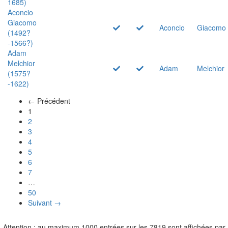
1685)
Aconcio
Giacomo
Aconcio
Giacomo
(1492?
-1566?)
Adam
Melchior
Adam
Melchior
(1575?
-1622)
← Précédent
(actuel)
1
2
3
4
5
6
7
…
50
Suivant →
Attention : au maximum 1000 entrées sur les 7819 sont affichées par