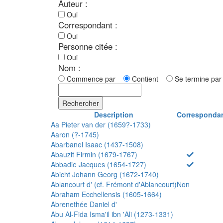
Auteur :
Oui
Correspondant :
Oui
Personne citée :
Oui
Nom :
Commence par
Contient
Se termine p
Rechercher
Description
Corresponda
Aa Pieter van der (1659?-1733)
Aaron (?-1745)
Abarbanel Isaac (1437-1508)
Abauzit Firmin (1679-1767)
Abbadie Jacques (1654-1727)
Abicht Johann Georg (1672-1740)
Ablancourt d' (cf. Frémont d'Ablancourt)
Non
Abraham Ecchellensis (1605-1664)
Abrenethée Daniel d'
Abu Al-Fida Isma'il ibn 'Ali (1273-1331)