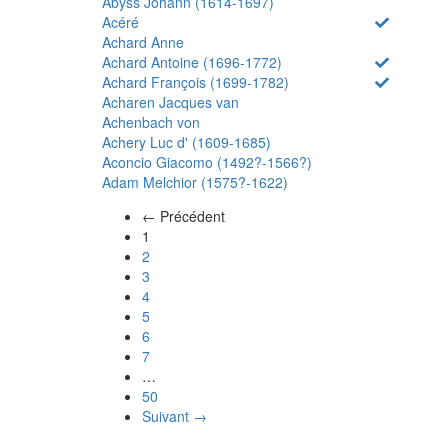
Abyss Johann (1614-1697)
Acéré
Achard Anne
Achard Antoine (1696-1772)
Achard François (1699-1782)
Acharen Jacques van
Achenbach von
Achery Luc d' (1609-1685)
Aconcio Giacomo (1492?-1566?)
Adam Melchior (1575?-1622)
← Précédent
(actuel)
1
2
3
4
5
6
7
…
50
Suivant →