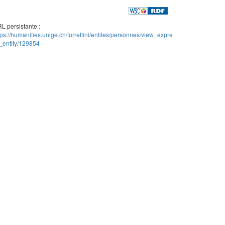
L persistante :
tps://humanities.unige.ch/turrettini/entites/personnes/view_expre
_entity/129854