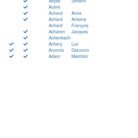
Abyss
Johann
Acéré
Achard
Anne
Achard
Antoine
Achard
François
Acharen
Jacques
Achenbach
Achery
Luc
Aconcio
Giacomo
Adam
Melchior