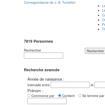
Correspondance de
J.-A. Turrettini
Le
L
C
O
P
T
7819 Personnes
Rechercher
Rechercher
Recherche avancée
Année de naissance :
Intervalle entre
et
Prénom :
Commence par
Contient
Se termine p