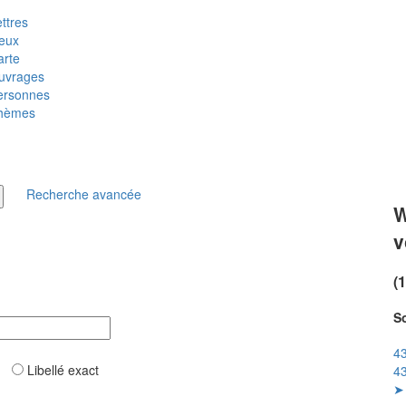
ttres
ieux
arte
uvrages
ersonnes
hèmes
Recherche avancée
W
v
(
So
43
ar
Libellé exact
43
➤ 