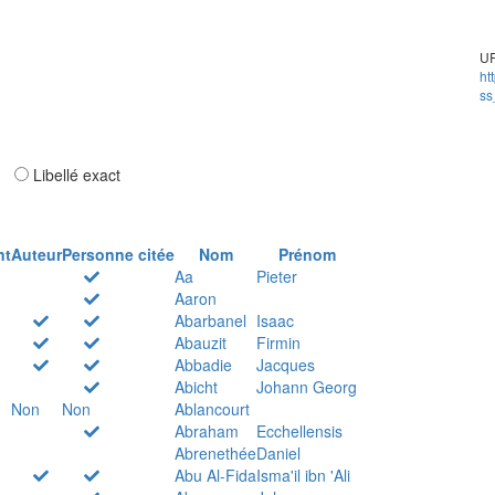
UR
ht
ss
ar
Libellé exact
nt
Auteur
Personne citée
Nom
Prénom
Aa
Pieter
Aaron
Abarbanel
Isaac
Abauzit
Firmin
Abbadie
Jacques
Abicht
Johann Georg
Non
Non
Ablancourt
Abraham
Ecchellensis
Abrenethée
Daniel
Abu Al-Fida
Isma'il ibn 'Ali