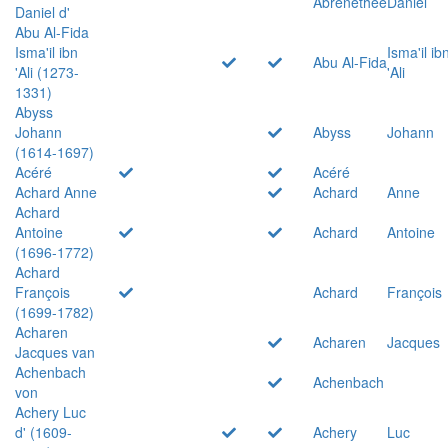
Abrenethée
Daniel
Daniel d'
Abu Al-Fida
Isma'il ibn
Isma'il ib
Abu Al-Fida
'Ali (1273-
'Ali
1331)
Abyss
Johann
Abyss
Johann
(1614-1697)
Acéré
Acéré
Achard Anne
Achard
Anne
Achard
Antoine
Achard
Antoine
(1696-1772)
Achard
François
Achard
François
(1699-1782)
Acharen
Acharen
Jacques
Jacques van
Achenbach
Achenbach
von
Achery Luc
d' (1609-
Achery
Luc