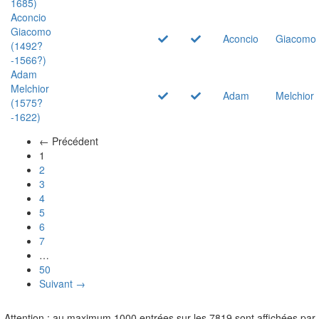
1685)
Aconcio
Giacomo
Aconcio
Giacomo
(1492?
-1566?)
Adam
Melchior
Adam
Melchior
(1575?
-1622)
← Précédent
(actuel)
1
2
3
4
5
6
7
…
50
Suivant →
Attention : au maximum 1000 entrées sur les 7819 sont affichées par