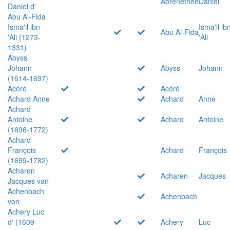
Abrenethée
Daniel
Daniel d'
Abu Al-Fida
Isma'il ibn
Isma'il ib
Abu Al-Fida
'Ali (1273-
'Ali
1331)
Abyss
Johann
Abyss
Johann
(1614-1697)
Acéré
Acéré
Achard Anne
Achard
Anne
Achard
Antoine
Achard
Antoine
(1696-1772)
Achard
François
Achard
François
(1699-1782)
Acharen
Acharen
Jacques
Jacques van
Achenbach
Achenbach
von
Achery Luc
d' (1609-
Achery
Luc