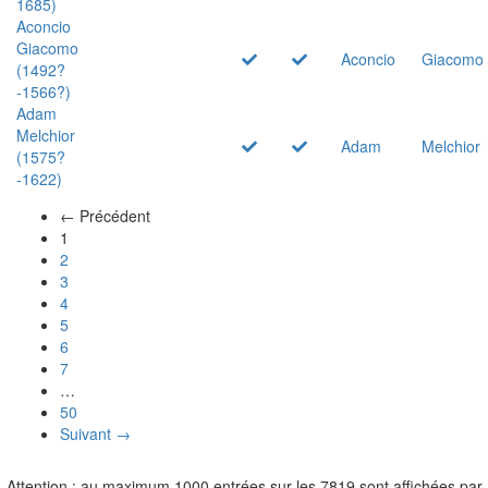
1685)
Aconcio
Giacomo
Aconcio
Giacomo
(1492?
-1566?)
Adam
Melchior
Adam
Melchior
(1575?
-1622)
← Précédent
(actuel)
1
2
3
4
5
6
7
…
50
Suivant →
Attention : au maximum 1000 entrées sur les 7819 sont affichées par