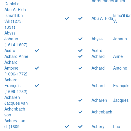
Abrenethée
Daniel
Daniel d'
Abu Al-Fida
Isma'il ibn
Isma'il ib
Abu Al-Fida
'Ali (1273-
'Ali
1331)
Abyss
Johann
Abyss
Johann
(1614-1697)
Acéré
Acéré
Achard Anne
Achard
Anne
Achard
Antoine
Achard
Antoine
(1696-1772)
Achard
François
Achard
François
(1699-1782)
Acharen
Acharen
Jacques
Jacques van
Achenbach
Achenbach
von
Achery Luc
d' (1609-
Achery
Luc