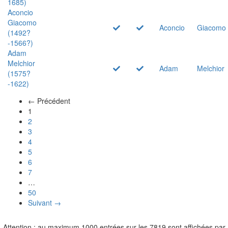
1685)
Aconcio
Giacomo
Aconcio
Giacomo
(1492?
-1566?)
Adam
Melchior
Adam
Melchior
(1575?
-1622)
← Précédent
(actuel)
1
2
3
4
5
6
7
…
50
Suivant →
Attention : au maximum 1000 entrées sur les 7819 sont affichées par