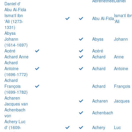
Abrenethée
Daniel
Daniel d'
Abu Al-Fida
Isma'il ibn
Isma'il ib
Abu Al-Fida
'Ali (1273-
'Ali
1331)
Abyss
Johann
Abyss
Johann
(1614-1697)
Acéré
Acéré
Achard Anne
Achard
Anne
Achard
Antoine
Achard
Antoine
(1696-1772)
Achard
François
Achard
François
(1699-1782)
Acharen
Acharen
Jacques
Jacques van
Achenbach
Achenbach
von
Achery Luc
d' (1609-
Achery
Luc