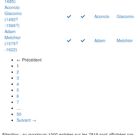
1685)
Aconcio
Giacomo
Aconcio
Giacomo
(1492?
-1566?)
Adam
Melchior
Adam
Melchior
(1575?
-1622)
← Précédent
(actuel)
1
2
3
4
5
6
7
…
50
Suivant →
Attention : au maximum 1000 entrées sur les 7819 sont affichées par