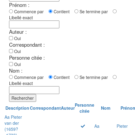
Prénom :
Commence par
Contient
Se termine par
Libellé exact
Auteur :
Oui
Correspondant :
Oui
Personne citée :
Oui
Nom :
Commence par
Contient
Se termine par
Libellé exact
Rechercher
Personne
Description
Correspondant
Auteur
Nom
Préno
citée
Aa Pieter
van der
Aa
Pieter
(1659?
-1733)