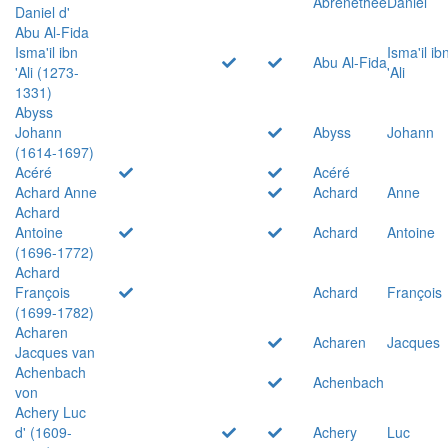
Abrenethée
Daniel
Daniel d'
Abu Al-Fida
Isma'il ibn
Isma'il ib
Abu Al-Fida
'Ali (1273-
'Ali
1331)
Abyss
Johann
Abyss
Johann
(1614-1697)
Acéré
Acéré
Achard Anne
Achard
Anne
Achard
Antoine
Achard
Antoine
(1696-1772)
Achard
François
Achard
François
(1699-1782)
Acharen
Acharen
Jacques
Jacques van
Achenbach
Achenbach
von
Achery Luc
d' (1609-
Achery
Luc