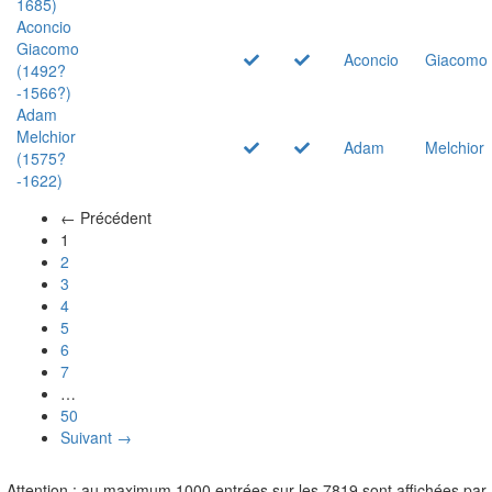
1685)
Aconcio
Giacomo
Aconcio
Giacomo
(1492?
-1566?)
Adam
Melchior
Adam
Melchior
(1575?
-1622)
← Précédent
(actuel)
1
2
3
4
5
6
7
…
50
Suivant →
Attention : au maximum 1000 entrées sur les 7819 sont affichées par