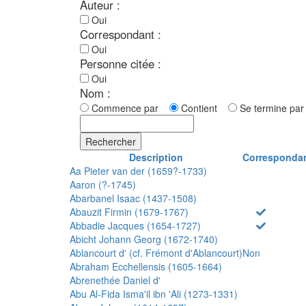
Auteur :
Oui
Correspondant :
Oui
Personne citée :
Oui
Nom :
Commence par
Contient
Se termine p
Rechercher
Description
Corresponda
Aa Pieter van der (1659?-1733)
Aaron (?-1745)
Abarbanel Isaac (1437-1508)
Abauzit Firmin (1679-1767)
Abbadie Jacques (1654-1727)
Abicht Johann Georg (1672-1740)
Ablancourt d' (cf. Frémont d'Ablancourt)
Non
Abraham Ecchellensis (1605-1664)
Abrenethée Daniel d'
Abu Al-Fida Isma'il ibn 'Ali (1273-1331)