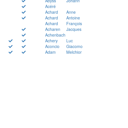
Abyss
Johann
Acéré
Achard
Anne
Achard
Antoine
Achard
François
Acharen
Jacques
Achenbach
Achery
Luc
Aconcio
Giacomo
Adam
Melchior