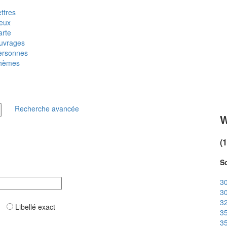
ttres
ieux
arte
uvrages
ersonnes
hèmes
Recherche avancée
W
(
So
30
30
32
ar
Libellé exact
35
35