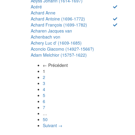
Abyss Johann (1614-1697)
Acéré
Achard Anne
Achard Antoine (1696-1772)
Achard François (1699-1782)
Acharen Jacques van
Achenbach von
Achery Luc d' (1609-1685)
Aconcio Giacomo (1492?-1566?)
Adam Melchior (1575?-1622)
← Précédent
(actuel)
1
2
3
4
5
6
7
…
50
Suivant →