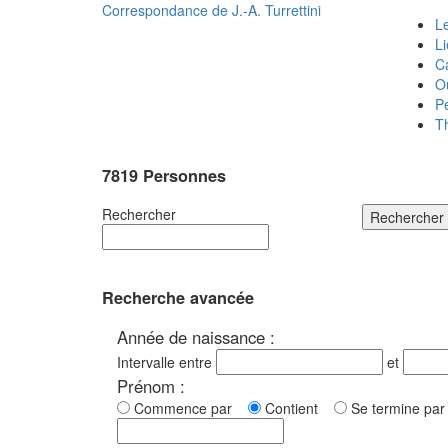
Correspondance de
J.-A. Turrettini
Le
L
C
O
P
T
7819 Personnes
Rechercher
Rechercher
Recherche avancée
Année de naissance :
Intervalle entre
et
Prénom :
Commence par
Contient
Se termine p