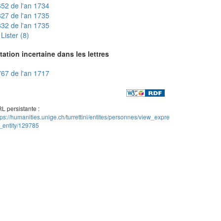
52 de l'an 1734
27 de l'an 1735
32 de l'an 1735
Lister (8)
tation incertaine dans les lettres
67 de l'an 1717
L persistante :
tps://humanities.unige.ch/turrettini/entites/personnes/view_expre
_entity/129785