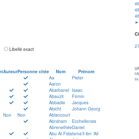
46
48
48
➤ 
Ci
27
ar
Libellé exact
UR
nt
Auteur
Personne citée
Nom
Prénom
ht
Aa
Pieter
ss
Aaron
Abarbanel
Isaac
Abauzit
Firmin
Abbadie
Jacques
Abicht
Johann Georg
Non
Non
Ablancourt
Abraham
Ecchellensis
Abrenethée
Daniel
Abu Al-Fida
Isma'il ibn 'Ali