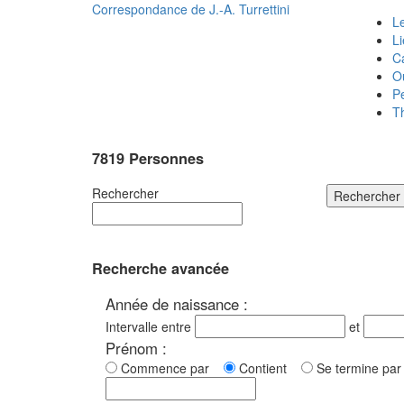
Correspondance de
J.-A. Turrettini
Le
L
C
O
P
T
7819 Personnes
Rechercher
Rechercher
Recherche avancée
Année de naissance :
Intervalle entre
et
Prénom :
Commence par
Contient
Se termine p