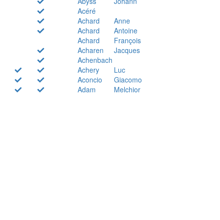
Abyss
Johann
Acéré
Achard
Anne
Achard
Antoine
Achard
François
Acharen
Jacques
Achenbach
Achery
Luc
Aconcio
Giacomo
Adam
Melchior