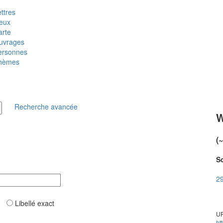
ttres
ieux
arte
uvrages
ersonnes
hèmes
Recherche avancée
W
(
So
29
ar
Libellé exact
UR
ht