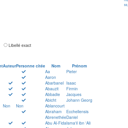
ss
ar
Libellé exact
nt
Auteur
Personne citée
Nom
Prénom
Aa
Pieter
Aaron
Abarbanel
Isaac
Abauzit
Firmin
Abbadie
Jacques
Abicht
Johann Georg
Non
Non
Ablancourt
Abraham
Ecchellensis
Abrenethée
Daniel
Abu Al-Fida
Isma'il ibn 'Ali