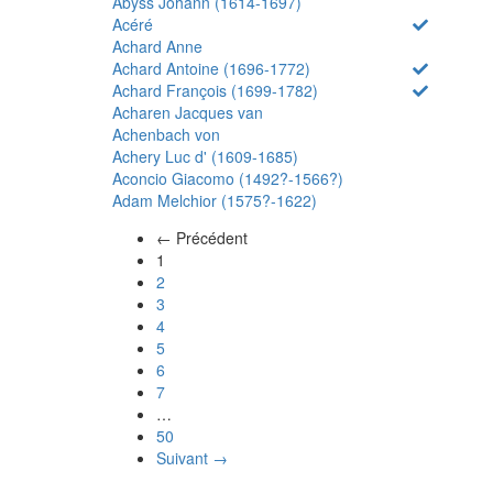
Abyss Johann (1614-1697)
Acéré
Achard Anne
Achard Antoine (1696-1772)
Achard François (1699-1782)
Acharen Jacques van
Achenbach von
Achery Luc d' (1609-1685)
Aconcio Giacomo (1492?-1566?)
Adam Melchior (1575?-1622)
← Précédent
(actuel)
1
2
3
4
5
6
7
…
50
Suivant →