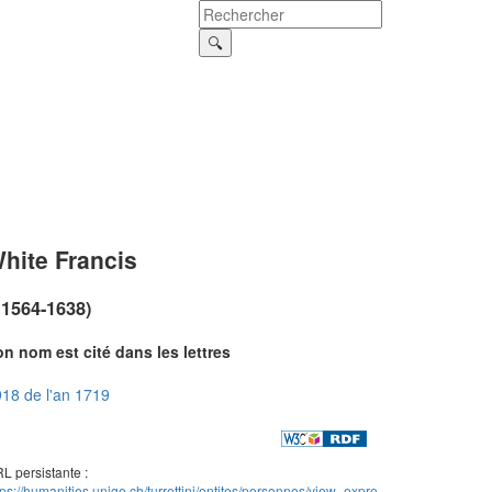
hite Francis
~1564-1638)
n nom est cité dans les lettres
18 de l'an 1719
L persistante :
tps://humanities.unige.ch/turrettini/entites/personnes/view_expre