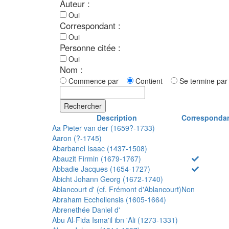
Auteur :
Oui
Correspondant :
Oui
Personne citée :
Oui
Nom :
Commence par
Contient
Se termine p
Rechercher
Description
Corresponda
Aa Pieter van der (1659?-1733)
Aaron (?-1745)
Abarbanel Isaac (1437-1508)
Abauzit Firmin (1679-1767)
Abbadie Jacques (1654-1727)
Abicht Johann Georg (1672-1740)
Ablancourt d' (cf. Frémont d'Ablancourt)
Non
Abraham Ecchellensis (1605-1664)
Abrenethée Daniel d'
Abu Al-Fida Isma'il ibn 'Ali (1273-1331)