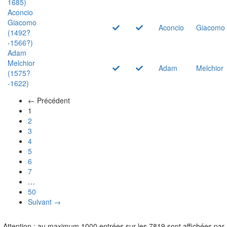
1685)
Aconcio
Giacomo
Aconcio
Giacomo
(1492?
-1566?)
Adam
Melchior
Adam
Melchior
(1575?
-1622)
← Précédent
(actuel)
1
2
3
4
5
6
7
…
50
Suivant →
Attention : au maximum 1000 entrées sur les 7819 sont affichées par