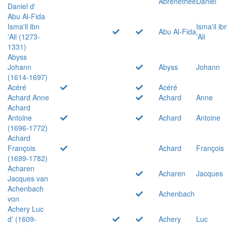
Abrenethée
Daniel
Daniel d'
Abu Al-Fida
Isma'il ibn
Isma'il ib
Abu Al-Fida
'Ali (1273-
'Ali
1331)
Abyss
Johann
Abyss
Johann
(1614-1697)
Acéré
Acéré
Achard Anne
Achard
Anne
Achard
Antoine
Achard
Antoine
(1696-1772)
Achard
François
Achard
François
(1699-1782)
Acharen
Acharen
Jacques
Jacques van
Achenbach
Achenbach
von
Achery Luc
d' (1609-
Achery
Luc