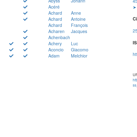
Abyss
Johann
45
Acéré
➤ 
Achard
Anne
Ci
Achard
Antoine
Achard
François
25
Acharen
Jacques
Achenbach
IS
Achery
Luc
Aconcio
Giacomo
ht
Adam
Melchior
UR
ht
ss