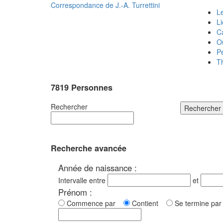
Correspondance de
J.-A. Turrettini
Le
L
C
O
P
T
7819 Personnes
Rechercher
Rechercher
Recherche avancée
Année de naissance :
Intervalle entre
et
Prénom :
Commence par
Contient
Se termine p