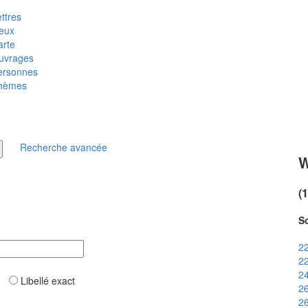
ttres
ieux
arte
uvrages
ersonnes
hèmes
Recherche avancée
W
(
So
22
22
24
ar
Libellé exact
26
26