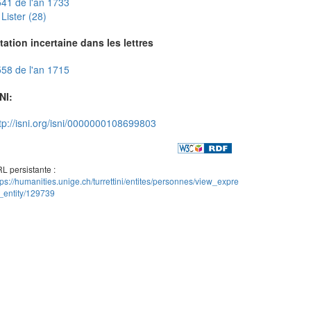
41 de l'an 1733
Lister (28)
tation incertaine dans les lettres
58 de l'an 1715
NI:
tp://isni.org/isni/0000000108699803
L persistante :
tps://humanities.unige.ch/turrettini/entites/personnes/view_expre
_entity/129739