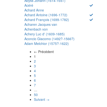
Abyss Johann (1614-1697)
Acéré
Achard Anne
Achard Antoine (1696-1772)
Achard François (1699-1782)
Acharen Jacques van
Achenbach von
Achery Luc d' (1609-1685)
Aconcio Giacomo (1492?-1566?)
Adam Melchior (1575?-1622)
← Précédent
(actuel)
1
2
3
4
5
6
7
…
50
Suivant →