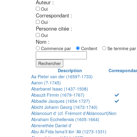
Auteur :
Oui
Correspondant :
Oui
Personne citée :
Oui
Nom :
Commence par
Contient
Se termine p
Rechercher
Description
Corresponda
Aa Pieter van der (1659?-1733)
Aaron (?-1745)
Abarbanel Isaac (1437-1508)
Abauzit Firmin (1679-1767)
Abbadie Jacques (1654-1727)
Abicht Johann Georg (1672-1740)
Ablancourt d' (cf. Frémont d'Ablancourt)
Non
Abraham Ecchellensis (1605-1664)
Abrenethée Daniel d'
Abu Al-Fida Isma'il ibn 'Ali (1273-1331)