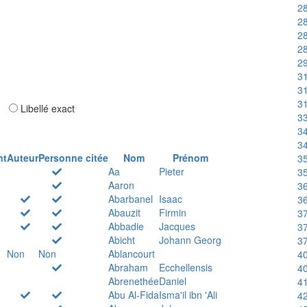
28
28
28
28
29
31
31
31
ar
Libellé exact
33
34
34
nt
Auteur
Personne citée
Nom
Prénom
35
Aa
Pieter
35
Aaron
36
Abarbanel
Isaac
36
Abauzit
Firmin
37
Abbadie
Jacques
37
Abicht
Johann Georg
37
Non
Non
Ablancourt
40
Abraham
Ecchellensis
40
Abrenethée
Daniel
41
Abu Al-Fida
Isma'il ibn 'Ali
42