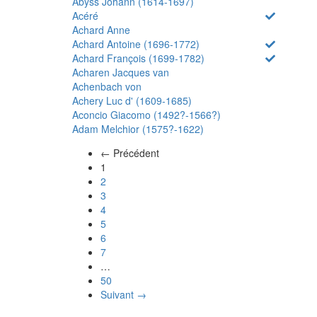
Abyss Johann (1614-1697)
Acéré
Achard Anne
Achard Antoine (1696-1772)
Achard François (1699-1782)
Acharen Jacques van
Achenbach von
Achery Luc d' (1609-1685)
Aconcio Giacomo (1492?-1566?)
Adam Melchior (1575?-1622)
← Précédent
(actuel)
1
2
3
4
5
6
7
…
50
Suivant →