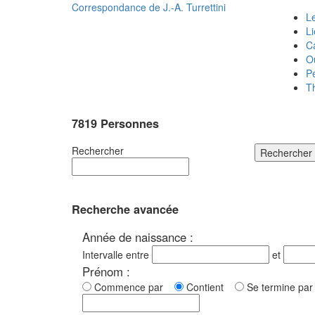
Correspondance de
J.-A. Turrettini
Le
L
C
O
P
T
7819 Personnes
Rechercher
Rechercher
Recherche avancée
Année de naissance :
Intervalle entre
et
Prénom :
Commence par
Contient
Se termine p