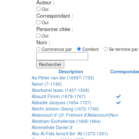
Auteur :
Oui
Correspondant :
Oui
Personne citée :
Oui
Nom :
Commence par
Contient
Se termine p
Rechercher
Description
Corresponda
Aa Pieter van der (1659?-1733)
Aaron (?-1745)
Abarbanel Isaac (1437-1508)
Abauzit Firmin (1679-1767)
Abbadie Jacques (1654-1727)
Abicht Johann Georg (1672-1740)
Ablancourt d' (cf. Frémont d'Ablancourt)
Non
Abraham Ecchellensis (1605-1664)
Abrenethée Daniel d'
Abu Al-Fida Isma'il ibn 'Ali (1273-1331)