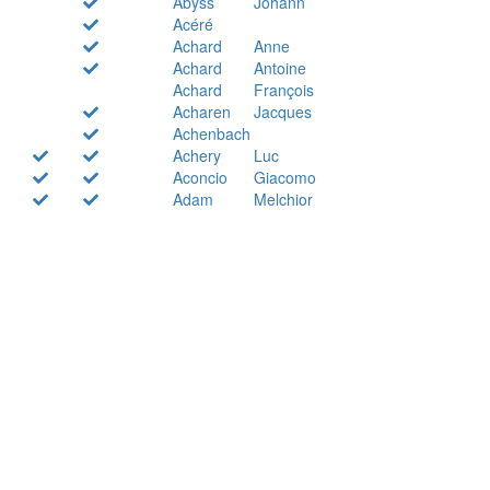
Abyss
Johann
Acéré
Achard
Anne
Achard
Antoine
Achard
François
Acharen
Jacques
Achenbach
Achery
Luc
Aconcio
Giacomo
Adam
Melchior