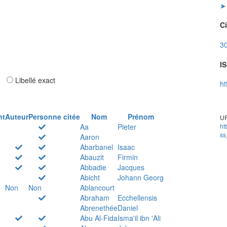
➤ 
Ci
30
IS
ar
Libellé exact
ht
nt
Auteur
Personne citée
Nom
Prénom
UR
Aa
Pieter
ht
ss
Aaron
Abarbanel
Isaac
Abauzit
Firmin
Abbadie
Jacques
Abicht
Johann Georg
Non
Non
Ablancourt
Abraham
Ecchellensis
Abrenethée
Daniel
Abu Al-Fida
Isma'il ibn 'Ali