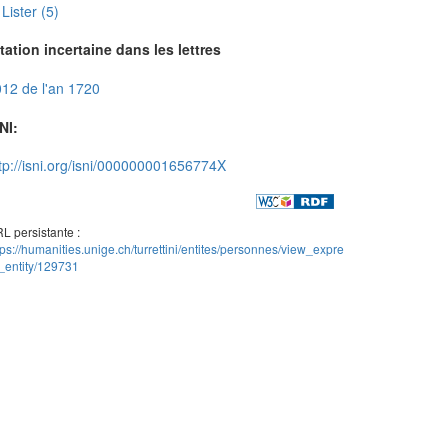
Lister (5)
tation incertaine dans les lettres
12 de l'an 1720
NI:
tp://isni.org/isni/000000001656774X
L persistante :
tps://humanities.unige.ch/turrettini/entites/personnes/view_expre
_entity/129731