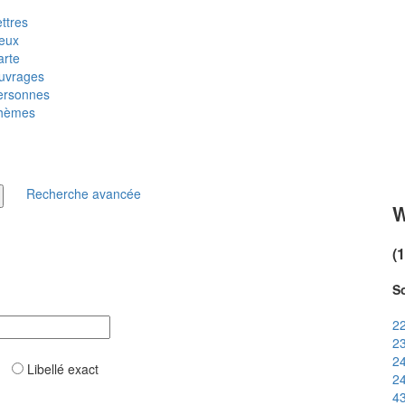
ttres
ieux
arte
uvrages
ersonnes
hèmes
Recherche avancée
W
(
So
22
23
24
ar
Libellé exact
24
43