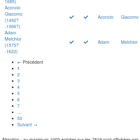
1685)
Aconcio
Giacomo
Aconcio
Giacomo
(1492?
-1566?)
Adam
Melchior
Adam
Melchior
(1575?
-1622)
← Précédent
(actuel)
1
2
3
4
5
6
7
…
50
Suivant →
Attention : au maximum 1000 entrées sur les 7819 sont affichées par