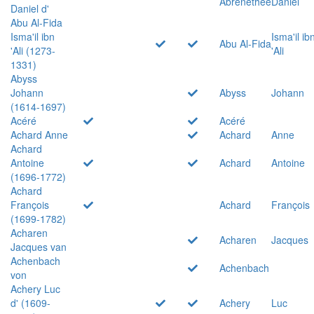
Abrenethée
Daniel
Daniel d'
Abu Al-Fida
Isma'il ibn
Isma'il ib
Abu Al-Fida
'Ali (1273-
'Ali
1331)
Abyss
Johann
Abyss
Johann
(1614-1697)
Acéré
Acéré
Achard Anne
Achard
Anne
Achard
Antoine
Achard
Antoine
(1696-1772)
Achard
François
Achard
François
(1699-1782)
Acharen
Acharen
Jacques
Jacques van
Achenbach
Achenbach
von
Achery Luc
d' (1609-
Achery
Luc