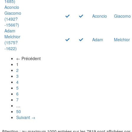
1685)
Aconcio
Giacomo
Aconcio
Giacomo
(1492?
-1566?)
Adam
Melchior
Adam
Melchior
(1575?
-1622)
← Précédent
(actuel)
1
2
3
4
5
6
7
…
50
Suivant →
Attention : au maximum 1000 entrées sur les 7819 sont affichées par