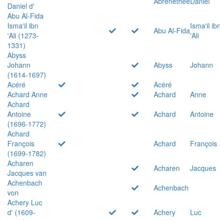
Abrenethée
Daniel
Daniel d'
Abu Al-Fida
Isma'il ibn
Isma'il ib
Abu Al-Fida
'Ali (1273-
'Ali
1331)
Abyss
Johann
Abyss
Johann
(1614-1697)
Acéré
Acéré
Achard Anne
Achard
Anne
Achard
Antoine
Achard
Antoine
(1696-1772)
Achard
François
Achard
François
(1699-1782)
Acharen
Acharen
Jacques
Jacques van
Achenbach
Achenbach
von
Achery Luc
d' (1609-
Achery
Luc