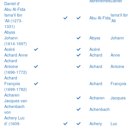
Abrenethée
Daniel
Daniel d'
Abu Al-Fida
Isma'il ibn
Isma'il ib
Abu Al-Fida
'Ali (1273-
'Ali
1331)
Abyss
Johann
Abyss
Johann
(1614-1697)
Acéré
Acéré
Achard Anne
Achard
Anne
Achard
Antoine
Achard
Antoine
(1696-1772)
Achard
François
Achard
François
(1699-1782)
Acharen
Acharen
Jacques
Jacques van
Achenbach
Achenbach
von
Achery Luc
d' (1609-
Achery
Luc