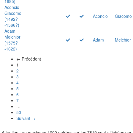
1685)
Aconcio
Giacomo
Aconcio
Giacomo
(1492?
-1566?)
Adam
Melchior
Adam
Melchior
(1575?
-1622)
← Précédent
(actuel)
1
2
3
4
5
6
7
…
50
Suivant →
Attention : au maximum 1000 entrées sur les 7819 sont affichées par