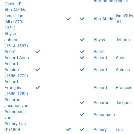
Abrenethée
Daniel
Daniel d'
Abu Al-Fida
Isma'il ibn
Isma'il ib
Abu Al-Fida
'Ali (1273-
'Ali
1331)
Abyss
Johann
Abyss
Johann
(1614-1697)
Acéré
Acéré
Achard Anne
Achard
Anne
Achard
Antoine
Achard
Antoine
(1696-1772)
Achard
François
Achard
François
(1699-1782)
Acharen
Acharen
Jacques
Jacques van
Achenbach
Achenbach
von
Achery Luc
d' (1609-
Achery
Luc