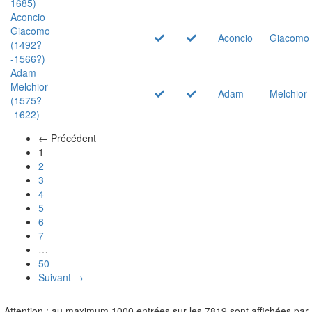
1685)
Aconcio
Giacomo
Aconcio
Giacomo
(1492?
-1566?)
Adam
Melchior
Adam
Melchior
(1575?
-1622)
← Précédent
(actuel)
1
2
3
4
5
6
7
…
50
Suivant →
Attention : au maximum 1000 entrées sur les 7819 sont affichées par