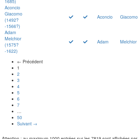
1685)
Aconcio
Giacomo
Aconcio
Giacomo
(1492?
-1566?)
Adam
Melchior
Adam
Melchior
(1575?
-1622)
← Précédent
(actuel)
1
2
3
4
5
6
7
…
50
Suivant →
Attention : au maximum 1000 entrées sur les 7819 sont affichées par