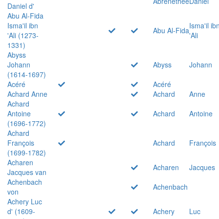
Abrenethée
Daniel
Daniel d'
Abu Al-Fida
Isma'il ibn
Isma'il ib
Abu Al-Fida
'Ali (1273-
'Ali
1331)
Abyss
Johann
Abyss
Johann
(1614-1697)
Acéré
Acéré
Achard Anne
Achard
Anne
Achard
Antoine
Achard
Antoine
(1696-1772)
Achard
François
Achard
François
(1699-1782)
Acharen
Acharen
Jacques
Jacques van
Achenbach
Achenbach
von
Achery Luc
d' (1609-
Achery
Luc