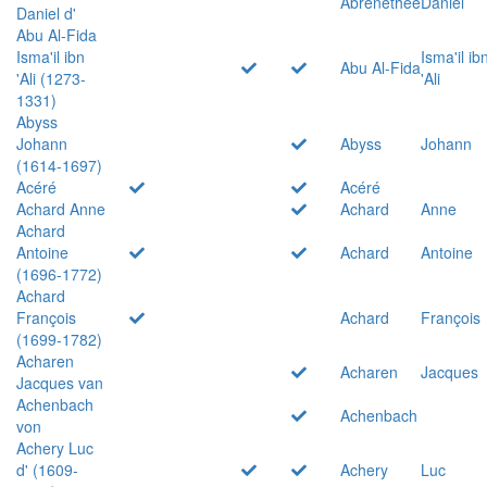
Abrenethée
Daniel
Daniel d'
Abu Al-Fida
Isma'il ibn
Isma'il ib
Abu Al-Fida
'Ali (1273-
'Ali
1331)
Abyss
Johann
Abyss
Johann
(1614-1697)
Acéré
Acéré
Achard Anne
Achard
Anne
Achard
Antoine
Achard
Antoine
(1696-1772)
Achard
François
Achard
François
(1699-1782)
Acharen
Acharen
Jacques
Jacques van
Achenbach
Achenbach
von
Achery Luc
d' (1609-
Achery
Luc