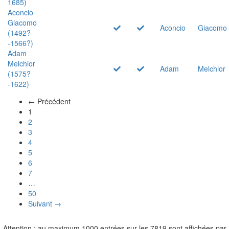
1685)
Aconcio
Giacomo
Aconcio
Giacomo
(1492?
-1566?)
Adam
Melchior
Adam
Melchior
(1575?
-1622)
← Précédent
(actuel)
1
2
3
4
5
6
7
…
50
Suivant →
Attention : au maximum 1000 entrées sur les 7819 sont affichées par