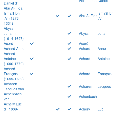
Abrenethée
Daniel
Daniel d'
Abu Al-Fida
Isma'il ibn
Isma'il ib
Abu Al-Fida
'Ali (1273-
'Ali
1331)
Abyss
Johann
Abyss
Johann
(1614-1697)
Acéré
Acéré
Achard Anne
Achard
Anne
Achard
Antoine
Achard
Antoine
(1696-1772)
Achard
François
Achard
François
(1699-1782)
Acharen
Acharen
Jacques
Jacques van
Achenbach
Achenbach
von
Achery Luc
d' (1609-
Achery
Luc