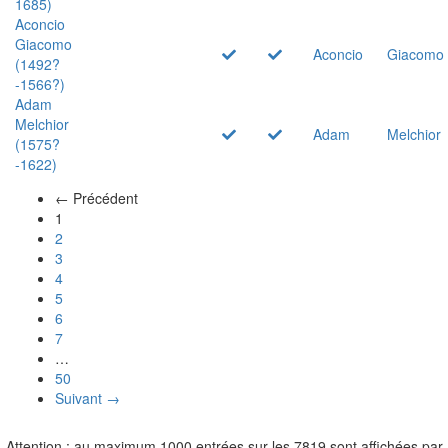
1685)
Aconcio
Giacomo
Aconcio
Giacomo
(1492?
-1566?)
Adam
Melchior
Adam
Melchior
(1575?
-1622)
← Précédent
(actuel)
1
2
3
4
5
6
7
…
50
Suivant →
Attention : au maximum 1000 entrées sur les 7819 sont affichées par