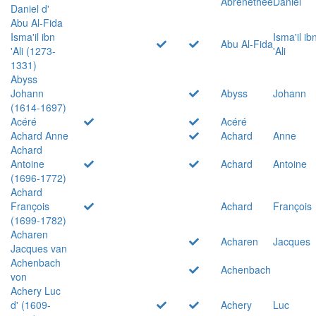
Abrenethée
Daniel
Daniel d'
Abu Al-Fida
Isma'il ibn
Isma'il ib
Abu Al-Fida
'Ali (1273-
'Ali
1331)
Abyss
Johann
Abyss
Johann
(1614-1697)
Acéré
Acéré
Achard Anne
Achard
Anne
Achard
Antoine
Achard
Antoine
(1696-1772)
Achard
François
Achard
François
(1699-1782)
Acharen
Acharen
Jacques
Jacques van
Achenbach
Achenbach
von
Achery Luc
d' (1609-
Achery
Luc