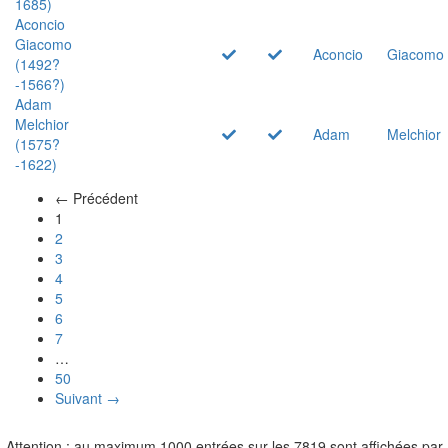
1685)
Aconcio
Giacomo
Aconcio
Giacomo
(1492?
-1566?)
Adam
Melchior
Adam
Melchior
(1575?
-1622)
← Précédent
(actuel)
1
2
3
4
5
6
7
…
50
Suivant →
Attention : au maximum 1000 entrées sur les 7819 sont affichées par