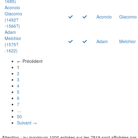
1685)
Aconcio
Giacomo
Aconcio
Giacomo
(1492?
-1566?)
Adam
Melchior
Adam
Melchior
(1575?
-1622)
← Précédent
(actuel)
1
2
3
4
5
6
7
…
50
Suivant →
Attention : au maximum 1000 entrées sur les 7819 sont affichées par