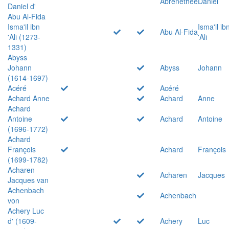
Abrenethée
Daniel
Daniel d'
Abu Al-Fida
Isma'il ibn
Isma'il ib
Abu Al-Fida
'Ali (1273-
'Ali
1331)
Abyss
Johann
Abyss
Johann
(1614-1697)
Acéré
Acéré
Achard Anne
Achard
Anne
Achard
Antoine
Achard
Antoine
(1696-1772)
Achard
François
Achard
François
(1699-1782)
Acharen
Acharen
Jacques
Jacques van
Achenbach
Achenbach
von
Achery Luc
d' (1609-
Achery
Luc