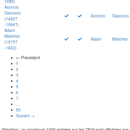
1685)
Aconcio
Giacomo
Aconcio
Giacomo
(1492?
-1566?)
Adam
Melchior
Adam
Melchior
(1575?
-1622)
← Précédent
(actuel)
1
2
3
4
5
6
7
…
50
Suivant →
Attention : au maximum 1000 entrées sur les 7819 sont affichées par