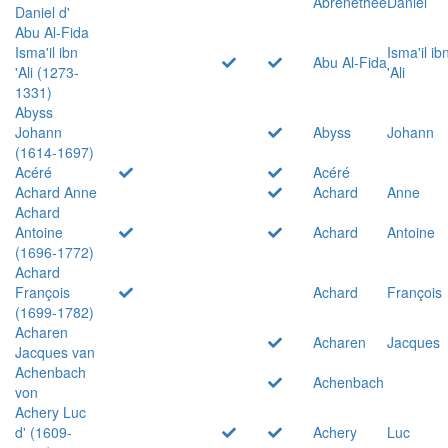
Abrenethée
Daniel
Daniel d'
Abu Al-Fida
Isma'il ibn
Isma'il ib
Abu Al-Fida
'Ali (1273-
'Ali
1331)
Abyss
Johann
Abyss
Johann
(1614-1697)
Acéré
Acéré
Achard Anne
Achard
Anne
Achard
Antoine
Achard
Antoine
(1696-1772)
Achard
François
Achard
François
(1699-1782)
Acharen
Acharen
Jacques
Jacques van
Achenbach
Achenbach
von
Achery Luc
d' (1609-
Achery
Luc