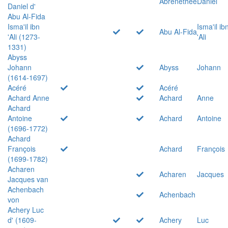
Abrenethée
Daniel
Daniel d'
Abu Al-Fida
Isma'il ibn
Isma'il ib
Abu Al-Fida
'Ali (1273-
'Ali
1331)
Abyss
Johann
Abyss
Johann
(1614-1697)
Acéré
Acéré
Achard Anne
Achard
Anne
Achard
Antoine
Achard
Antoine
(1696-1772)
Achard
François
Achard
François
(1699-1782)
Acharen
Acharen
Jacques
Jacques van
Achenbach
Achenbach
von
Achery Luc
d' (1609-
Achery
Luc