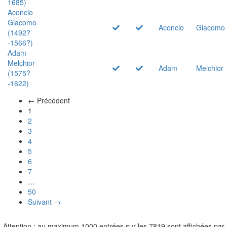
1685)
Aconcio
Giacomo
Aconcio
Giacomo
(1492?
-1566?)
Adam
Melchior
Adam
Melchior
(1575?
-1622)
← Précédent
(actuel)
1
2
3
4
5
6
7
…
50
Suivant →
Attention : au maximum 1000 entrées sur les 7819 sont affichées par