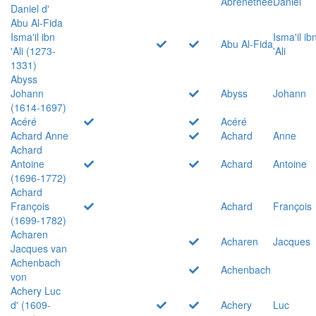
Abrenethée
Daniel
Daniel d'
Abu Al-Fida
Isma'il ibn
Isma'il ib
Abu Al-Fida
'Ali (1273-
'Ali
1331)
Abyss
Johann
Abyss
Johann
(1614-1697)
Acéré
Acéré
Achard Anne
Achard
Anne
Achard
Antoine
Achard
Antoine
(1696-1772)
Achard
François
Achard
François
(1699-1782)
Acharen
Acharen
Jacques
Jacques van
Achenbach
Achenbach
von
Achery Luc
d' (1609-
Achery
Luc