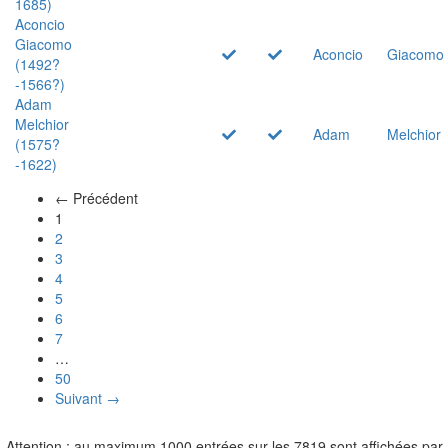
1685)
Aconcio
Giacomo
Aconcio
Giacomo
(1492?
-1566?)
Adam
Melchior
Adam
Melchior
(1575?
-1622)
← Précédent
(actuel)
1
2
3
4
5
6
7
…
50
Suivant →
Attention : au maximum 1000 entrées sur les 7819 sont affichées par