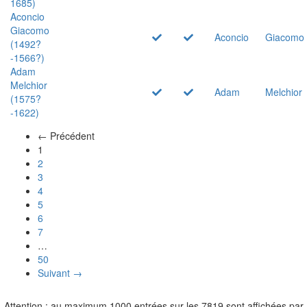
1685)
Aconcio
Giacomo
Aconcio
Giacomo
(1492?
-1566?)
Adam
Melchior
Adam
Melchior
(1575?
-1622)
← Précédent
(actuel)
1
2
3
4
5
6
7
…
50
Suivant →
Attention : au maximum 1000 entrées sur les 7819 sont affichées par