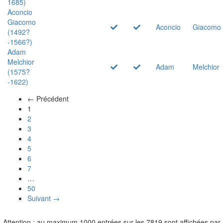
1685)
Aconcio
Giacomo
Aconcio
Giacomo
(1492?
-1566?)
Adam
Melchior
Adam
Melchior
(1575?
-1622)
← Précédent
(actuel)
1
2
3
4
5
6
7
…
50
Suivant →
Attention : au maximum 1000 entrées sur les 7819 sont affichées par