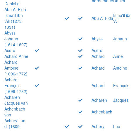
Abrenethée
Daniel
Daniel d'
Abu Al-Fida
Isma'il ibn
Isma'il ib
Abu Al-Fida
'Ali (1273-
'Ali
1331)
Abyss
Johann
Abyss
Johann
(1614-1697)
Acéré
Acéré
Achard Anne
Achard
Anne
Achard
Antoine
Achard
Antoine
(1696-1772)
Achard
François
Achard
François
(1699-1782)
Acharen
Acharen
Jacques
Jacques van
Achenbach
Achenbach
von
Achery Luc
d' (1609-
Achery
Luc