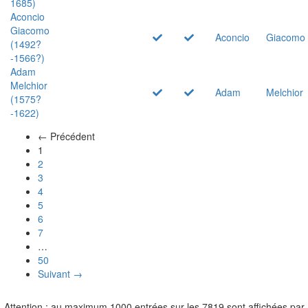
1685)
Aconcio
Giacomo
Aconcio
Giacomo
(1492?
-1566?)
Adam
Melchior
Adam
Melchior
(1575?
-1622)
← Précédent
(actuel)
1
2
3
4
5
6
7
…
50
Suivant →
Attention : au maximum 1000 entrées sur les 7819 sont affichées par