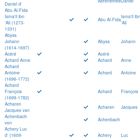
Abrenethée
Daniel
Daniel d'
Abu Al-Fida
Isma'il ibn
Isma'il ib
Abu Al-Fida
'Ali (1273-
'Ali
1331)
Abyss
Johann
Abyss
Johann
(1614-1697)
Acéré
Acéré
Achard Anne
Achard
Anne
Achard
Antoine
Achard
Antoine
(1696-1772)
Achard
François
Achard
François
(1699-1782)
Acharen
Acharen
Jacques
Jacques van
Achenbach
Achenbach
von
Achery Luc
d' (1609-
Achery
Luc