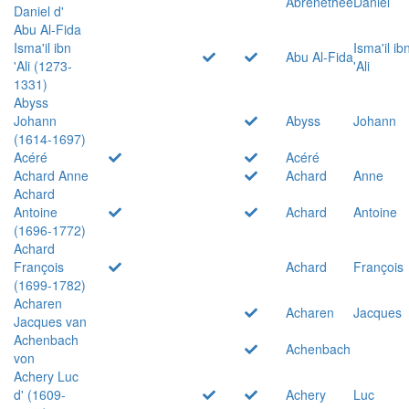
Abrenethée
Daniel
Daniel d'
Abu Al-Fida
Isma'il ibn
Isma'il ib
Abu Al-Fida
'Ali (1273-
'Ali
1331)
Abyss
Johann
Abyss
Johann
(1614-1697)
Acéré
Acéré
Achard Anne
Achard
Anne
Achard
Antoine
Achard
Antoine
(1696-1772)
Achard
François
Achard
François
(1699-1782)
Acharen
Acharen
Jacques
Jacques van
Achenbach
Achenbach
von
Achery Luc
d' (1609-
Achery
Luc