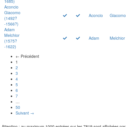
1685)
Aconcio
Giacomo
Aconcio
Giacomo
(1492?
-1566?)
Adam
Melchior
Adam
Melchior
(1575?
-1622)
← Précédent
(actuel)
1
2
3
4
5
6
7
…
50
Suivant →
Attention : au maximum 1000 entrées sur les 7819 sont affichées par