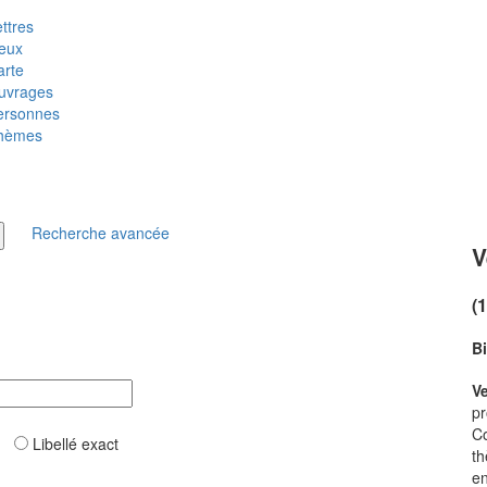
ttres
ieux
arte
uvrages
ersonnes
hèmes
Recherche avancée
V
(
B
V
pr
C
ar
Libellé exact
th
en