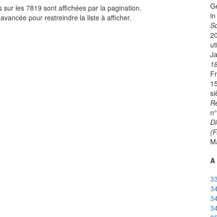
Ge
sur les 7819 sont affichées par la pagination.
in
avancée pour restreindre la liste à afficher.
Sc
2
ut
Ja
18
Fr
15
si
Re
n°
Di
(F
Ma
A 
33
34
34
34