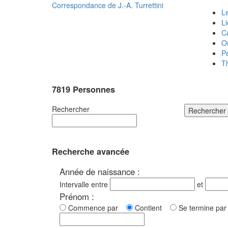
Correspondance de
J.-A. Turrettini
Le
L
C
O
P
T
7819 Personnes
Rechercher
Rechercher
Recherche avancée
Année de naissance :
Intervalle entre
et
Prénom :
Commence par
Contient
Se termine p