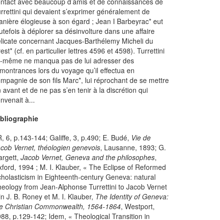
ntact avec beaucoup d’amis et de connaissances de
rrettini qui devaient s’exprimer généralement de
nière élogieuse à son égard ; Jean I Barbeyrac* eut
utefois à déplorer sa désinvolture dans une affaire
licate concernant Jacques-Barthélemy Micheli du
est* (cf. en particulier lettres 4596 et 4598). Turrettini
i-même ne manqua pas de lui adresser des
montrances lors du voyage qu’il effectua en
mpagnie de son fils Marc*, lui réprochant de se mettre
 avant et de ne pas s’en tenir à la discrétion qui
nvenait à...
ibliographie
, 6, p.143-144; Galiffe, 3, p.490; E. Budé,
Vie de
cob Vernet, théologien genevois
, Lausanne, 1893; G.
rgett,
Jacob Vernet, Geneva and the philosophes
,
ford, 1994 ; M. I. Klauber, « The Eclipse of Reformed
holasticism in Eighteenth-century Geneva: natural
eology from Jean-Alphonse Turrettini to Jacob Vernet
in J. B. Roney et M. I. Klauber,
The Identity of Geneva:
he Christian Commonwealth, 1564-1864
, Westport,
88, p.129-142; Idem, « Theological Transition in