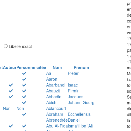
pr
en
de
co
en
vo
17
17
ar
Libellé exact
pa
17
17
nt
Auteur
Personne citée
Nom
Prénom
mo
Aa
Pieter
Mo
Aaron
Lo
Abarbanel
Isaac
to
Abauzit
Firmin
so
Abbadie
Jacques
Sa
Abicht
Johann Georg
ma
Non
Non
Ablancourt
di
Abraham
Ecchellensis
di
Abrenethée
Daniel
la
Abu Al-Fida
Isma'il ibn 'Ali
to