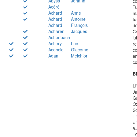
Abyss
Johann
co
Acéré
Tu
Achard
Anne
ma
Achard
Antoine
to
Achard
François
dé
Acharen
Jacques
Cr
Achenbach
lu
Achery
Luc
re
Aconcio
Giacomo
co
Adam
Melchior
en
co
B
LR
Ja
Ga
Ox
Sc
Th
» 
t
19