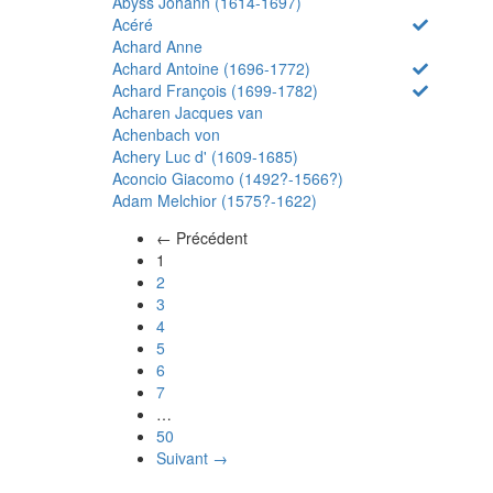
Abyss Johann (1614-1697)
Acéré
Achard Anne
Achard Antoine (1696-1772)
Achard François (1699-1782)
Acharen Jacques van
Achenbach von
Achery Luc d' (1609-1685)
Aconcio Giacomo (1492?-1566?)
Adam Melchior (1575?-1622)
← Précédent
(actuel)
1
2
3
4
5
6
7
…
50
Suivant →