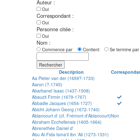
Auteur :
Oui
Correspondant :
Oui
Personne citée :
Oui
Nom :
Commence par
Contient
Se termine p
Rechercher
Description
Corresponda
Aa Pieter van der (1659?-1733)
Aaron (?-1745)
Abarbanel Isaac (1437-1508)
Abauzit Firmin (1679-1767)
Abbadie Jacques (1654-1727)
Abicht Johann Georg (1672-1740)
Ablancourt d' (cf. Frémont d'Ablancourt)
Non
Abraham Ecchellensis (1605-1664)
Abrenethée Daniel d'
Abu Al-Fida Isma'il ibn 'Ali (1273-1331)