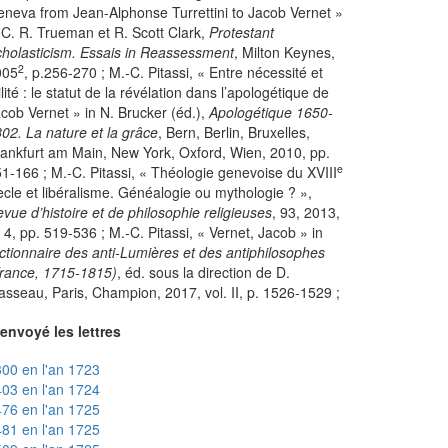
neva from Jean-Alphonse Turrettini to Jacob Vernet »
 C. R. Trueman et R. Scott Clark,
Protestant
holasticism. Essais in Reassessment
, Milton Keynes,
2
005
, p.256-270 ; M.-C. Pitassi, « Entre nécessité et
ilité : le statut de la révélation dans l’apologétique de
cob Vernet » in N. Brucker (éd.),
Apologétique 1650-
02. La nature et la grâce
, Bern, Berlin, Bruxelles,
ankfurt am Main, New York, Oxford, Wien, 2010, pp.
e
1-166 ; M.-C. Pitassi, « Théologie genevoise du XVIII
ècle et libéralisme. Généalogie ou mythologie ? »,
vue d’histoire et de philosophie religieuses
, 93, 2013,
 4, pp. 519-536 ; M.-C. Pitassi, « Vernet, Jacob » in
ctionnaire des anti-Lumières et des antiphilosophes
rance, 1715-1815)
, éd. sous la direction de D.
sseau, Paris, Champion, 2017, vol. II, p. 1526-1529 ;
envoyé les lettres
00 en l'an 1723
03 en l'an 1724
76 en l'an 1725
81 en l'an 1725