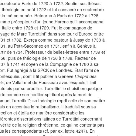
écepteur à Paris de 1720 à 1722. Soutint ses thèses
 théologie en août 1722 et fut consacré en septembre
 la même année. Retourna à Paris de 1722 à 1728,
mme précepteur d’un jeune Harenc qu’il accompagna
 Italie entre 1728 et 1729. Fut le compagnon de
yage de Marc Turrettini* dans son tour d’Europe entre
31 et 1732. Exerça comme pasteur à Jussy de 1730 à
31, au Petit-Saconnex en 1731, enfin à Genève à
rtir de 1734. Professeur de belles-lettres entre 1739 et
56, puis de théologie de 1756 à 1786. Recteur de
37 à 1741 et doyen de la Compagnie de 1780 à sa
rt. Fut agrégé à la SPCK de Londres. Était l’ami de
ntesquieu, dont il fit publier à Genève
L’Esprit des
is
, de Voltaire et de Rousseau avec lesquels il finit
utefois par se brouiller. Turrettini le choisit en quelque
rte comme son héritier spirituel après la mort de
muel Turrettini*; sa théologie reprit celle de son maître
is en accentua le rationalisme. Il traduisit sous sa
rection et étoffa de manière considérable les
fférentes dissertations latines de Turrettini concernant
 vérité de la religion chrétienne, ce qui ne contenta pas
us les correspondants (cf. par ex. lettre 4247). En