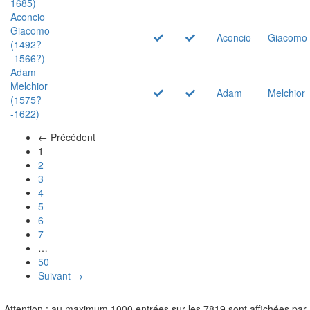
1685)
Aconcio
Giacomo
Aconcio
Giacomo
(1492?
-1566?)
Adam
Melchior
Adam
Melchior
(1575?
-1622)
← Précédent
(actuel)
1
2
3
4
5
6
7
…
50
Suivant →
Attention : au maximum 1000 entrées sur les 7819 sont affichées par