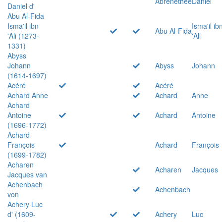
Abrenethée
Daniel
Daniel d'
Abu Al-Fida
Isma'il ibn
Isma'il ib
Abu Al-Fida
'Ali (1273-
'Ali
1331)
Abyss
Johann
Abyss
Johann
(1614-1697)
Acéré
Acéré
Achard Anne
Achard
Anne
Achard
Antoine
Achard
Antoine
(1696-1772)
Achard
François
Achard
François
(1699-1782)
Acharen
Acharen
Jacques
Jacques van
Achenbach
Achenbach
von
Achery Luc
d' (1609-
Achery
Luc