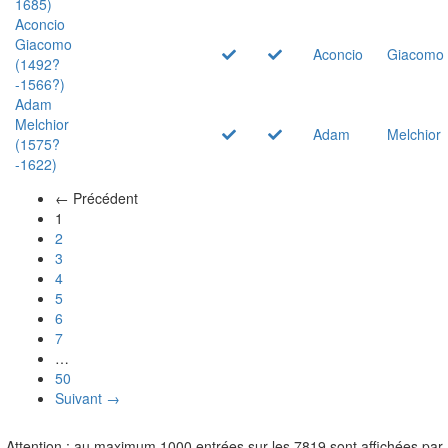
1685)
Aconcio
Giacomo
Aconcio
Giacomo
(1492?
-1566?)
Adam
Melchior
Adam
Melchior
(1575?
-1622)
← Précédent
(actuel)
1
2
3
4
5
6
7
…
50
Suivant →
Attention : au maximum 1000 entrées sur les 7819 sont affichées par