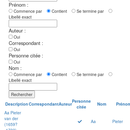
Prénom :
Commence par
Contient
Se termine par
Libellé exact
Auteur :
Oui
Correspondant :
Oui
Personne citée :
Oui
Nom :
Commence par
Contient
Se termine par
Libellé exact
Rechercher
Personne
Description
Correspondant
Auteur
Nom
Préno
citée
Aa Pieter
van der
Aa
Pieter
(1659?
-1733)