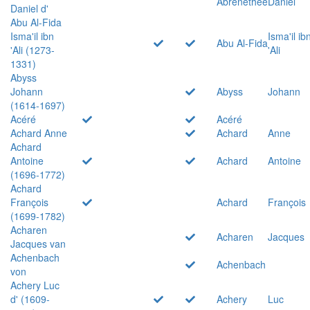
Abrenethée
Daniel
Daniel d'
Abu Al-Fida
Isma'il ibn
Isma'il ib
Abu Al-Fida
'Ali (1273-
'Ali
1331)
Abyss
Johann
Abyss
Johann
(1614-1697)
Acéré
Acéré
Achard Anne
Achard
Anne
Achard
Antoine
Achard
Antoine
(1696-1772)
Achard
François
Achard
François
(1699-1782)
Acharen
Acharen
Jacques
Jacques van
Achenbach
Achenbach
von
Achery Luc
d' (1609-
Achery
Luc