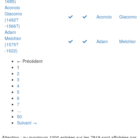
1685)
Aconcio
Giacomo
Aconcio
Giacomo
(1492?
-1566?)
Adam
Melchior
Adam
Melchior
(1575?
-1622)
← Précédent
(actuel)
1
2
3
4
5
6
7
…
50
Suivant →
Attention : au maximum 1000 entrées sur les 7819 sont affichées par