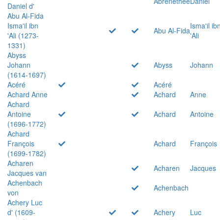
Abrenethée
Daniel
Daniel d'
Abu Al-Fida
Isma'il ibn
Isma'il ib
Abu Al-Fida
'Ali (1273-
'Ali
1331)
Abyss
Johann
Abyss
Johann
(1614-1697)
Acéré
Acéré
Achard Anne
Achard
Anne
Achard
Antoine
Achard
Antoine
(1696-1772)
Achard
François
Achard
François
(1699-1782)
Acharen
Acharen
Jacques
Jacques van
Achenbach
Achenbach
von
Achery Luc
d' (1609-
Achery
Luc