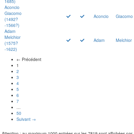
1685)
Aconcio
Giacomo
Aconcio
Giacomo
(1492?
-1566?)
Adam
Melchior
Adam
Melchior
(1575?
-1622)
← Précédent
(actuel)
1
2
3
4
5
6
7
…
50
Suivant →
Attention : au maximum 1000 entrées sur les 7819 sont affichées par