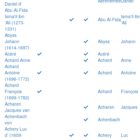
Abrenethée
Daniel
Daniel d'
Abu Al-Fida
Isma'il ibn
Isma'il ib
Abu Al-Fida
'Ali (1273-
'Ali
1331)
Abyss
Johann
Abyss
Johann
(1614-1697)
Acéré
Acéré
Achard Anne
Achard
Anne
Achard
Antoine
Achard
Antoine
(1696-1772)
Achard
François
Achard
François
(1699-1782)
Acharen
Acharen
Jacques
Jacques van
Achenbach
Achenbach
von
Achery Luc
d' (1609-
Achery
Luc