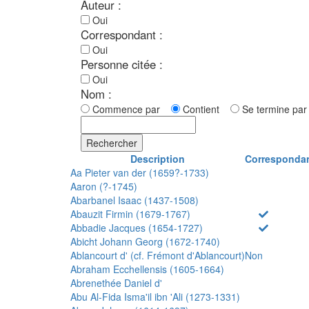
Auteur :
Oui
Correspondant :
Oui
Personne citée :
Oui
Nom :
Commence par
Contient
Se termine p
Rechercher
Description
Corresponda
Aa Pieter van der (1659?-1733)
Aaron (?-1745)
Abarbanel Isaac (1437-1508)
Abauzit Firmin (1679-1767)
Abbadie Jacques (1654-1727)
Abicht Johann Georg (1672-1740)
Ablancourt d' (cf. Frémont d'Ablancourt)
Non
Abraham Ecchellensis (1605-1664)
Abrenethée Daniel d'
Abu Al-Fida Isma'il ibn 'Ali (1273-1331)