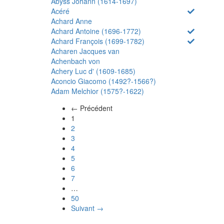
Abyss Johann (1614-1697)
Acéré
Achard Anne
Achard Antoine (1696-1772)
Achard François (1699-1782)
Acharen Jacques van
Achenbach von
Achery Luc d' (1609-1685)
Aconcio Giacomo (1492?-1566?)
Adam Melchior (1575?-1622)
← Précédent
(actuel)
1
2
3
4
5
6
7
…
50
Suivant →