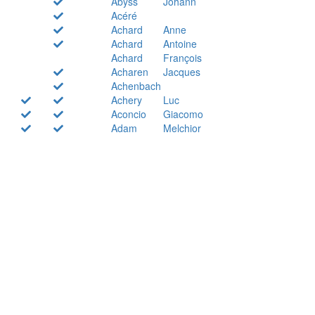
Abyss
Johann
Acéré
Achard
Anne
Achard
Antoine
Achard
François
Acharen
Jacques
Achenbach
Achery
Luc
Aconcio
Giacomo
Adam
Melchior