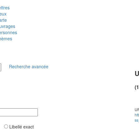
ttres
ieux
arte
uvrages
ersonnes
hèmes
Recherche avancée
U
(
UR
ht
ss
ar
Libellé exact