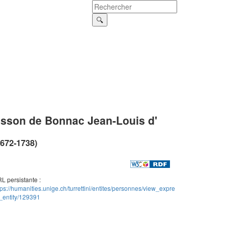
sson de Bonnac Jean-Louis d'
1672-1738)
L persistante :
tps://humanities.unige.ch/turrettini/entites/personnes/view_expre
_entity/129391