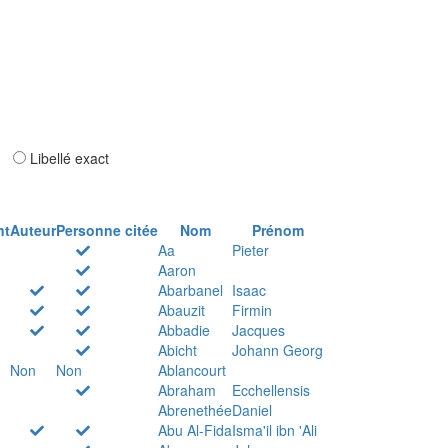
ar
Libellé exact
nt
Auteur
Personne citée
Nom
Prénom
Aa
Pieter
Aaron
Abarbanel
Isaac
Abauzit
Firmin
Abbadie
Jacques
Abicht
Johann Georg
Non
Non
Ablancourt
Abraham
Ecchellensis
Abrenethée
Daniel
Abu Al-Fida
Isma'il ibn 'Ali