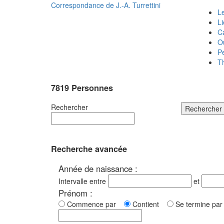
Correspondance de
J.-A. Turrettini
Le
L
C
O
P
T
7819 Personnes
Rechercher
Rechercher
Recherche avancée
Année de naissance :
Intervalle entre
et
Prénom :
Commence par
Contient
Se termine p