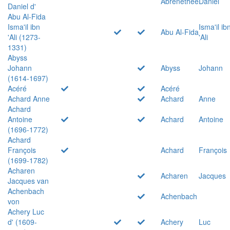
Abrenethée
Daniel
Daniel d'
Abu Al-Fida
Isma'il ibn
Isma'il ib
Abu Al-Fida
'Ali (1273-
'Ali
1331)
Abyss
Johann
Abyss
Johann
(1614-1697)
Acéré
Acéré
Achard Anne
Achard
Anne
Achard
Antoine
Achard
Antoine
(1696-1772)
Achard
François
Achard
François
(1699-1782)
Acharen
Acharen
Jacques
Jacques van
Achenbach
Achenbach
von
Achery Luc
d' (1609-
Achery
Luc