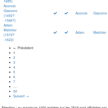
1685)
Aconcio
Giacomo
Aconcio
Giacomo
(1492?
-1566?)
Adam
Melchior
Adam
Melchior
(1575?
-1622)
← Précédent
(actuel)
1
2
3
4
5
6
7
…
50
Suivant →
Attention : au maximum 1000 entrées sur les 7819 sont affichées par