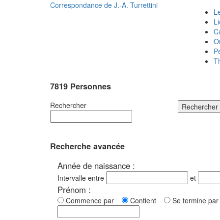
Correspondance de
J.-A. Turrettini
Le
L
C
O
P
T
7819 Personnes
Rechercher
Rechercher
Recherche avancée
Année de naissance :
Intervalle entre
et
Prénom :
Commence par
Contient
Se termine p