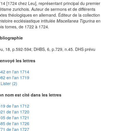
14 [1724 chez Leu], représentant principal du premier
étisme zurichois. Auteur de sermons et de différents
xtes théologiques en allemand. Éditeur de la collection
histoire ecclésiastique intitulée
Miscellanea Tigurina
en
ois tomes, de 1722 à 1724.
ibliographie
u, 18, p.592-594; DHBS, 6, p.729, n.45. DHS prévu
envoyé les lettres
42 en l'an 1714
82 en l'an 1719
Lister (2)
n nom est cité dans les lettres
19 de l'an 1712
21 de l'an 1720
05 de l'an 1721
85 de l'an 1726
71 de l'an 1727