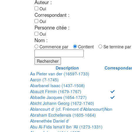
Auteur :
Oui
Correspondant :
Oui
Personne citée :
Oui
Nom :
Commence par
Contient
Se termine p
Rechercher
Description
Corresponda
Aa Pieter van der (1659?-1733)
Aaron (?-1745)
Abarbanel Isaac (1437-1508)
Abauzit Firmin (1679-1767)
Abbadie Jacques (1654-1727)
Abicht Johann Georg (1672-1740)
Ablancourt d' (cf. Frémont d'Ablancourt)
Non
Abraham Ecchellensis (1605-1664)
Abrenethée Daniel d'
Abu Al-Fida Isma'il ibn 'Ali (1273-1331)