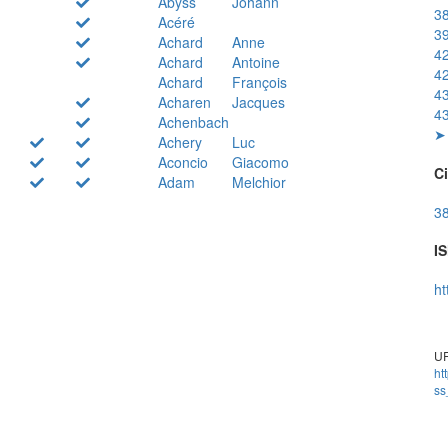
Abyss
Johann
38
Acéré
39
Achard
Anne
42
Achard
Antoine
42
Achard
François
43
Acharen
Jacques
43
Achenbach
➤ 
Achery
Luc
Aconcio
Giacomo
Ci
Adam
Melchior
38
IS
ht
UR
ht
ss