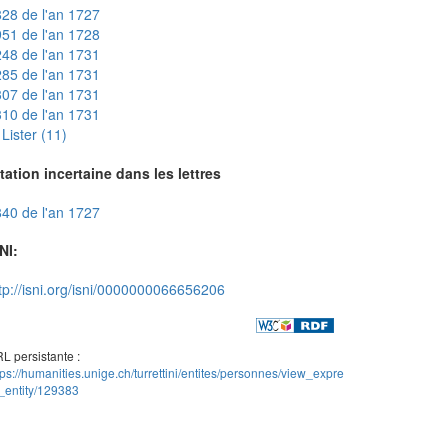
28 de l'an 1727
51 de l'an 1728
48 de l'an 1731
85 de l'an 1731
07 de l'an 1731
10 de l'an 1731
Lister (11)
tation incertaine dans les lettres
40 de l'an 1727
NI:
tp://isni.org/isni/0000000066656206
L persistante :
tps://humanities.unige.ch/turrettini/entites/personnes/view_expre
_entity/129383