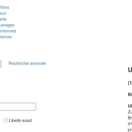
ttres
ieux
arte
uvrages
ersonnes
hèmes
Recherche avancée
U
(
B
Ul
Zu
Br
ar
Libellé exact
d’
pr