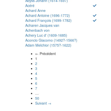
Abyss Johann (1614-1697)
Acéré
Achard Anne
Achard Antoine (1696-1772)
Achard François (1699-1782)
Acharen Jacques van
Achenbach von
Achery Luc d' (1609-1685)
Aconcio Giacomo (1492?-1566?)
Adam Melchior (1575?-1622)
← Précédent
(actuel)
1
2
3
4
5
6
7
…
50
Suivant →