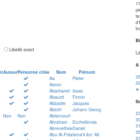
17
pi
te
d’
tr
B
ar
Libellé exact
Le
A 
nt
Auteur
Personne citée
Nom
Prénom
25
Aa
Pieter
29
Aaron
➤ 
Abarbanel
Isaac
Abauzit
Firmin
So
Abbadie
Jacques
Abicht
Johann Georg
23
Non
Non
Ablancourt
30
Abraham
Ecchellensis
31
Abrenethée
Daniel
35
Abu Al-Fida
Isma'il ibn 'Ali
37