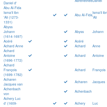
Abrenethée
Daniel
Daniel d'
Abu Al-Fida
Isma'il ibn
Isma'il ib
Abu Al-Fida
'Ali (1273-
'Ali
1331)
Abyss
Johann
Abyss
Johann
(1614-1697)
Acéré
Acéré
Achard Anne
Achard
Anne
Achard
Antoine
Achard
Antoine
(1696-1772)
Achard
François
Achard
François
(1699-1782)
Acharen
Acharen
Jacques
Jacques van
Achenbach
Achenbach
von
Achery Luc
d' (1609-
Achery
Luc