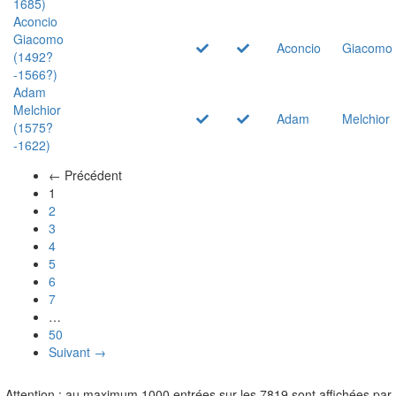
1685)
Aconcio
Giacomo
Aconcio
Giacomo
(1492?
-1566?)
Adam
Melchior
Adam
Melchior
(1575?
-1622)
← Précédent
(actuel)
1
2
3
4
5
6
7
…
50
Suivant →
Attention : au maximum 1000 entrées sur les 7819 sont affichées par