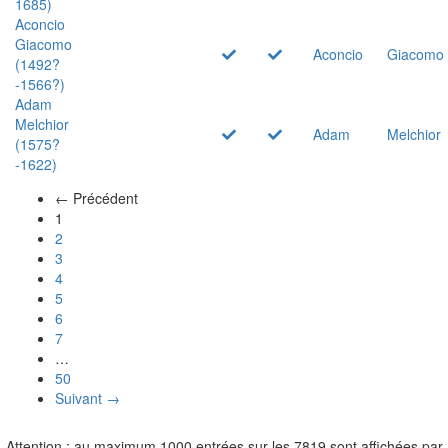
1685)
Aconcio
Giacomo
Aconcio
Giacomo
(1492?
-1566?)
Adam
Melchior
Adam
Melchior
(1575?
-1622)
← Précédent
(actuel)
1
2
3
4
5
6
7
…
50
Suivant →
Attention : au maximum 1000 entrées sur les 7819 sont affichées par