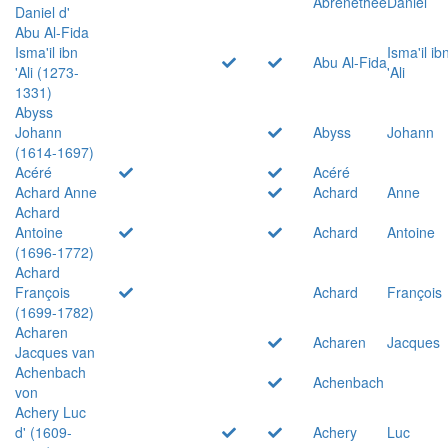
Abrenethée
Daniel
Daniel d'
Abu Al-Fida
Isma'il ibn
Isma'il ib
Abu Al-Fida
'Ali (1273-
'Ali
1331)
Abyss
Johann
Abyss
Johann
(1614-1697)
Acéré
Acéré
Achard Anne
Achard
Anne
Achard
Antoine
Achard
Antoine
(1696-1772)
Achard
François
Achard
François
(1699-1782)
Acharen
Acharen
Jacques
Jacques van
Achenbach
Achenbach
von
Achery Luc
d' (1609-
Achery
Luc