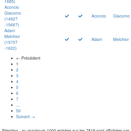
1685)
Aconcio
Giacomo
Aconcio
Giacomo
(1492?
-1566?)
Adam
Melchior
Adam
Melchior
(1575?
-1622)
← Précédent
(actuel)
1
2
3
4
5
6
7
…
50
Suivant →
Attention : au maximum 1000 entrées sur les 7819 sont affichées par