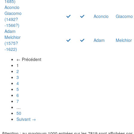
1685)
Aconcio
Giacomo
Aconcio
Giacomo
(1492?
-1566?)
Adam
Melchior
Adam
Melchior
(1575?
-1622)
← Précédent
(actuel)
1
2
3
4
5
6
7
…
50
Suivant →
Attention : au maximum 1000 entrées sur les 7819 sont affichées par