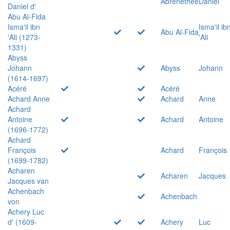
Abrenethée
Daniel
Daniel d'
Abu Al-Fida
Isma'il ibn
Isma'il ib
Abu Al-Fida
'Ali (1273-
'Ali
1331)
Abyss
Johann
Abyss
Johann
(1614-1697)
Acéré
Acéré
Achard Anne
Achard
Anne
Achard
Antoine
Achard
Antoine
(1696-1772)
Achard
François
Achard
François
(1699-1782)
Acharen
Acharen
Jacques
Jacques van
Achenbach
Achenbach
von
Achery Luc
d' (1609-
Achery
Luc