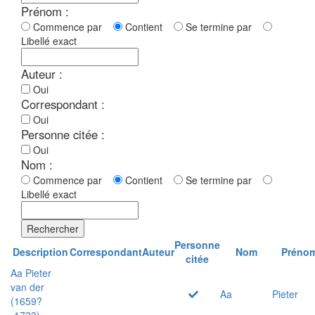
Prénom :
Commence par
Contient
Se termine par
Libellé exact
Auteur :
Oui
Correspondant :
Oui
Personne citée :
Oui
Nom :
Commence par
Contient
Se termine par
Libellé exact
Rechercher
Personne
Description
Correspondant
Auteur
Nom
Préno
citée
Aa Pieter
van der
Aa
Pieter
(1659?
-1733)