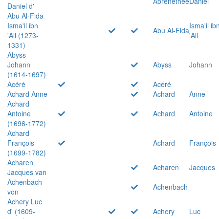
Abrenethée
Daniel
Daniel d'
Abu Al-Fida
Isma'il ibn
Isma'il ib
Abu Al-Fida
'Ali (1273-
'Ali
1331)
Abyss
Johann
Abyss
Johann
(1614-1697)
Acéré
Acéré
Achard Anne
Achard
Anne
Achard
Antoine
Achard
Antoine
(1696-1772)
Achard
François
Achard
François
(1699-1782)
Acharen
Acharen
Jacques
Jacques van
Achenbach
Achenbach
von
Achery Luc
d' (1609-
Achery
Luc