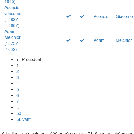
1685)
Aconcio
Giacomo
Aconcio
Giacomo
(1492?
-1566?)
Adam
Melchior
Adam
Melchior
(1575?
-1622)
← Précédent
(actuel)
1
2
3
4
5
6
7
…
50
Suivant →
Attention : au maximum 1000 entrées sur les 7819 sont affichées par