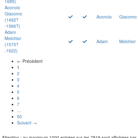
1685)
Aconcio
Giacomo
Aconcio
Giacomo
(1492?
-1566?)
Adam
Melchior
Adam
Melchior
(1575?
-1622)
← Précédent
(actuel)
1
2
3
4
5
6
7
…
50
Suivant →
Attention : au maximum 1000 entrées sur les 7819 sont affichées par