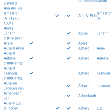
Abrenethée
Daniel
Daniel d'
Abu Al-Fida
Isma'il ibn
Isma'il ib
Abu Al-Fida
'Ali (1273-
'Ali
1331)
Abyss
Johann
Abyss
Johann
(1614-1697)
Acéré
Acéré
Achard Anne
Achard
Anne
Achard
Antoine
Achard
Antoine
(1696-1772)
Achard
François
Achard
François
(1699-1782)
Acharen
Acharen
Jacques
Jacques van
Achenbach
Achenbach
von
Achery Luc
d' (1609-
Achery
Luc