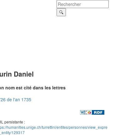
urin Daniel
n nom est cité dans les lettres
26 de l'an 1735
L persistante :
tps://humanities.unige.ch/turrettini/entites/personnes/view_expre
_entity/129317