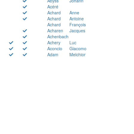
Abyss
Johann
Acéré
Achard
Anne
Achard
Antoine
Achard
François
Acharen
Jacques
Achenbach
Achery
Luc
Aconcio
Giacomo
Adam
Melchior