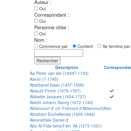
Auteur :
Oui
Correspondant :
Oui
Personne citée :
Oui
Nom :
Commence par
Contient
Se termine p
Rechercher
Description
Corresponda
Aa Pieter van der (1659?-1733)
Aaron (?-1745)
Abarbanel Isaac (1437-1508)
Abauzit Firmin (1679-1767)
Abbadie Jacques (1654-1727)
Abicht Johann Georg (1672-1740)
Ablancourt d' (cf. Frémont d'Ablancourt)
Non
Abraham Ecchellensis (1605-1664)
Abrenethée Daniel d'
Abu Al-Fida Isma'il ibn 'Ali (1273-1331)