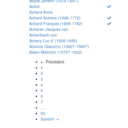
Abyss Johann (1614-1697)
Acéré
Achard Anne
Achard Antoine (1696-1772)
Achard François (1699-1782)
Acharen Jacques van
Achenbach von
Achery Luc d' (1609-1685)
Aconcio Giacomo (1492?-1566?)
Adam Melchior (1575?-1622)
← Précédent
(actuel)
1
2
3
4
5
6
7
…
50
Suivant →