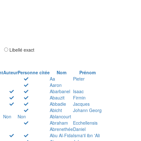
ar
Libellé exact
nt
Auteur
Personne citée
Nom
Prénom
Aa
Pieter
Aaron
Abarbanel
Isaac
Abauzit
Firmin
Abbadie
Jacques
Abicht
Johann Georg
Non
Non
Ablancourt
Abraham
Ecchellensis
Abrenethée
Daniel
Abu Al-Fida
Isma'il ibn 'Ali