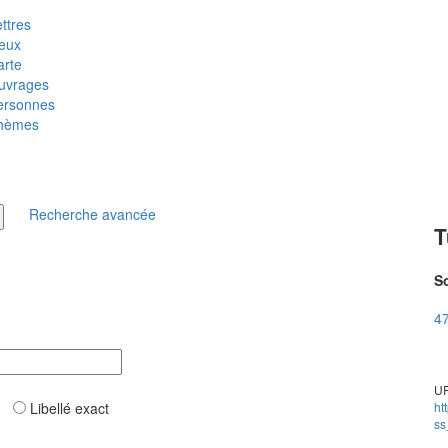
ttres
ieux
arte
uvrages
ersonnes
hèmes
Recherche avancée
T
So
47
UR
ar
Libellé exact
ht
ss