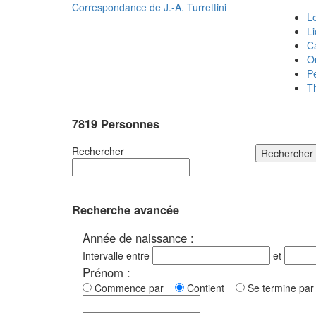
Correspondance de
J.-A. Turrettini
Le
L
C
O
P
T
7819 Personnes
Rechercher
Rechercher
Recherche avancée
Année de naissance :
Intervalle entre
et
Prénom :
Commence par
Contient
Se termine p