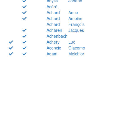
Abyss
Johann
Acéré
Achard
Anne
Achard
Antoine
Achard
François
Acharen
Jacques
Achenbach
Achery
Luc
Aconcio
Giacomo
Adam
Melchior