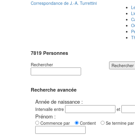
Correspondance de
J.-A. Turrettini
Le
L
C
O
P
T
7819 Personnes
Rechercher
Rechercher
Recherche avancée
Année de naissance :
Intervalle entre
et
Prénom :
Commence par
Contient
Se termine p