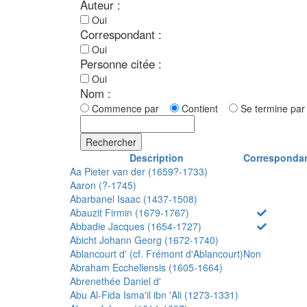
Auteur :
Oui
Correspondant :
Oui
Personne citée :
Oui
Nom :
Commence par
Contient
Se termine p
Rechercher
Description
Corresponda
Aa Pieter van der (1659?-1733)
Aaron (?-1745)
Abarbanel Isaac (1437-1508)
Abauzit Firmin (1679-1767)
Abbadie Jacques (1654-1727)
Abicht Johann Georg (1672-1740)
Ablancourt d' (cf. Frémont d'Ablancourt)
Non
Abraham Ecchellensis (1605-1664)
Abrenethée Daniel d'
Abu Al-Fida Isma'il ibn 'Ali (1273-1331)