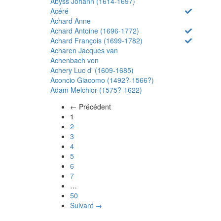
Abyss Johann (1614-1697)
Acéré
Achard Anne
Achard Antoine (1696-1772)
Achard François (1699-1782)
Acharen Jacques van
Achenbach von
Achery Luc d' (1609-1685)
Aconcio Giacomo (1492?-1566?)
Adam Melchior (1575?-1622)
← Précédent
(actuel)
1
2
3
4
5
6
7
…
50
Suivant →