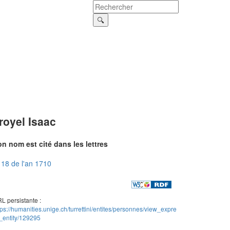
royel Isaac
n nom est cité dans les lettres
18 de l'an 1710
L persistante :
tps://humanities.unige.ch/turrettini/entites/personnes/view_expre
_entity/129295