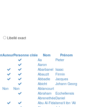
ar
Libellé exact
nt
Auteur
Personne citée
Nom
Prénom
Aa
Pieter
Aaron
Abarbanel
Isaac
Abauzit
Firmin
Abbadie
Jacques
Abicht
Johann Georg
Non
Non
Ablancourt
Abraham
Ecchellensis
Abrenethée
Daniel
Abu Al-Fida
Isma'il ibn 'Ali