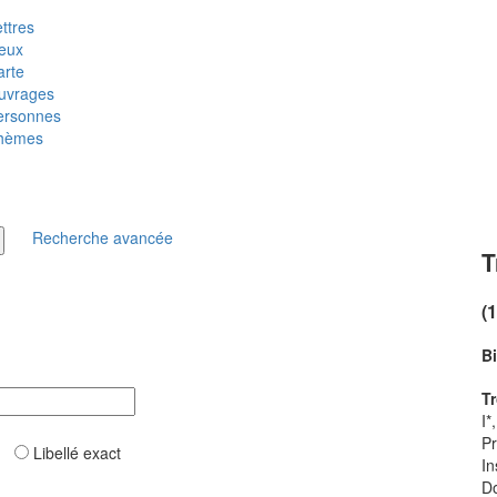
ttres
ieux
arte
uvrages
ersonnes
hèmes
Recherche avancée
T
(
B
T
I*
Pr
ar
Libellé exact
In
Do