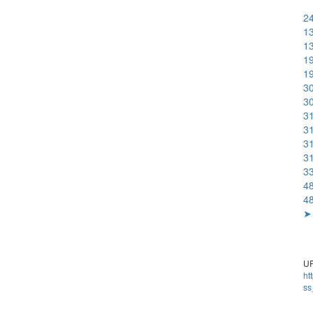
24
13
13
19
19
30
30
31
31
31
31
33
48
48
➤ 
UR
ht
ss