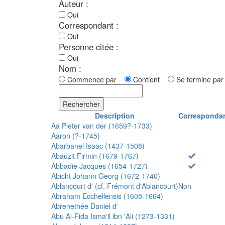
Auteur :
Oui
Correspondant :
Oui
Personne citée :
Oui
Nom :
Commence par
Contient
Se termine p
Rechercher
Description
Corresponda
Aa Pieter van der (1659?-1733)
Aaron (?-1745)
Abarbanel Isaac (1437-1508)
Abauzit Firmin (1679-1767)
Abbadie Jacques (1654-1727)
Abicht Johann Georg (1672-1740)
Ablancourt d' (cf. Frémont d'Ablancourt)
Non
Abraham Ecchellensis (1605-1664)
Abrenethée Daniel d'
Abu Al-Fida Isma'il ibn 'Ali (1273-1331)