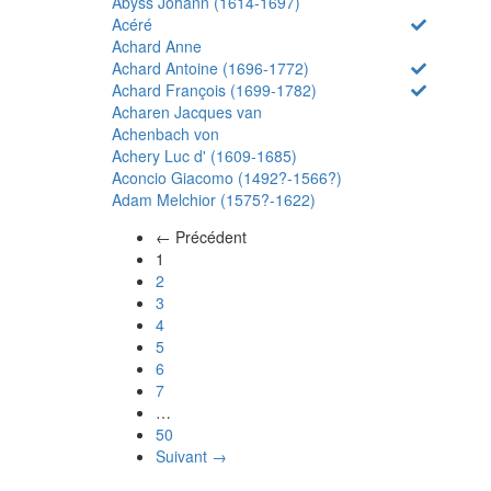
Abyss Johann (1614-1697)
Acéré
Achard Anne
Achard Antoine (1696-1772)
Achard François (1699-1782)
Acharen Jacques van
Achenbach von
Achery Luc d' (1609-1685)
Aconcio Giacomo (1492?-1566?)
Adam Melchior (1575?-1622)
← Précédent
(actuel)
1
2
3
4
5
6
7
…
50
Suivant →