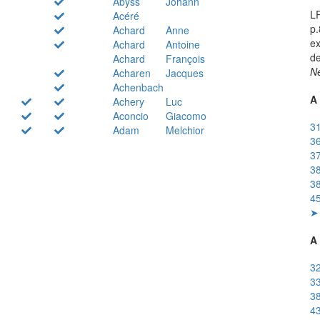
Abyss
Johann
LR
Acéré
p.
Achard
Anne
ex
Achard
Antoine
de
Achard
François
Ne
Acharen
Jacques
Achenbach
A 
Achery
Luc
Aconcio
Giacomo
31
Adam
Melchior
36
37
38
38
45
➤ 
A 
32
33
38
43