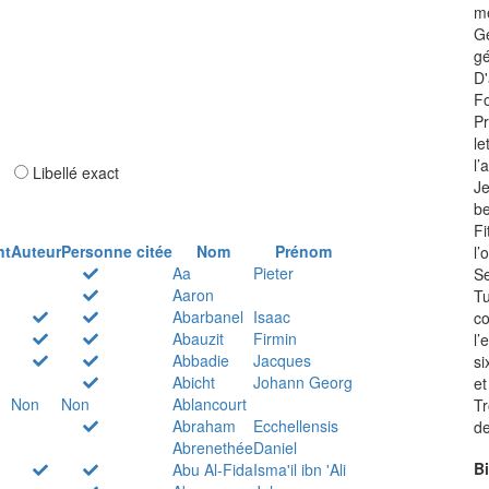
m
Ge
gé
D'
Fo
Pr
le
l’
ar
Libellé exact
Je
be
Fi
nt
Auteur
Personne citée
Nom
Prénom
l’
Aa
Pieter
Se
Aaron
Tu
Abarbanel
Isaac
co
Abauzit
Firmin
l’
Abbadie
Jacques
si
Abicht
Johann Georg
et
Non
Non
Ablancourt
Tr
Abraham
Ecchellensis
de
Abrenethée
Daniel
B
Abu Al-Fida
Isma'il ibn 'Ali