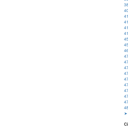
38
40
41
41
41
41
45
45
46
47
47
47
47
47
47
47
47
47
48
➤ 
Ci