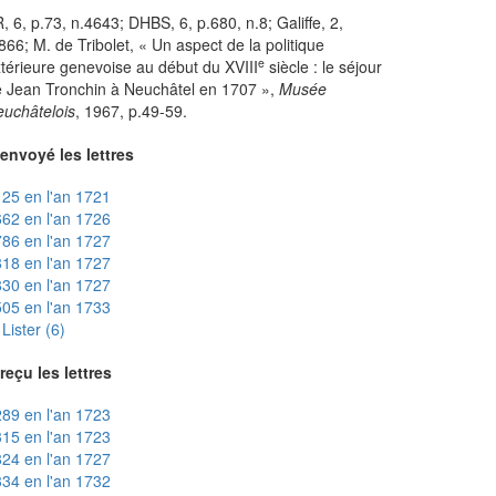
, 6, p.73, n.4643; DHBS, 6, p.680, n.8; Galiffe, 2,
866; M. de Tribolet, « Un aspect de la politique
e
térieure genevoise au début du XVIII
siècle : le séjour
 Jean Tronchin à Neuchâtel en 1707 »,
Musée
uchâtelois
, 1967, p.49-59.
envoyé les lettres
25 en l'an 1721
62 en l'an 1726
86 en l'an 1727
18 en l'an 1727
30 en l'an 1727
05 en l'an 1733
Lister (6)
reçu les lettres
89 en l'an 1723
15 en l'an 1723
24 en l'an 1727
34 en l'an 1732