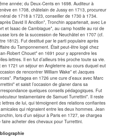
ême année; du Deux-Cents en 1698. Auditeur à
nève en 1708, châtelain de Jussy en 1713, procureur
néral de 1718 à 1723, conseiller de 1730 à 1734.
après David II Ancillon*, Tronchin appartenait, avec Le
rt et Isaac de Cambiague*, au camp hostile au roi de
usse lors de la succession de Neuchâtel en 1707 (cf.
ttre 1812). Fut destitué par le parti populaire après
affaire du Tamponnement. Était peut-être logé chez
an-Robert Chouet* en 1691 pour y apprendre les
lles-lettres. Il en fut d’ailleurs très proche toute sa vie.
t en 1721 un séjour en Angleterre au cours duquel eut
occasion de rencontrer William Wake* et Jacques
rces*. Partagea en 1726 une cure d’eaux avec Marc
rrettini* et saisit l’occasion de glaner dans sa
rrespondance quelques conseils pédagogiques. Fut
exécuteur testamentaire de Samuel Turrettini*. Il reste
x lettres de lui, qui témoignent des relations confiantes
 amicales qui régnaient entre les deux hommes. Jean
onchin, lors d’un séjour à Paris en 1727, se chargea
 faire acheter des chevaux pour Turrettini.
ibliographie