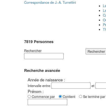
Correspondance de
J.-A. Turrettini
Le
L
C
O
P
T
7819 Personnes
Rechercher
Rechercher
Recherche avancée
Année de naissance :
Intervalle entre
et
Prénom :
Commence par
Contient
Se termine p