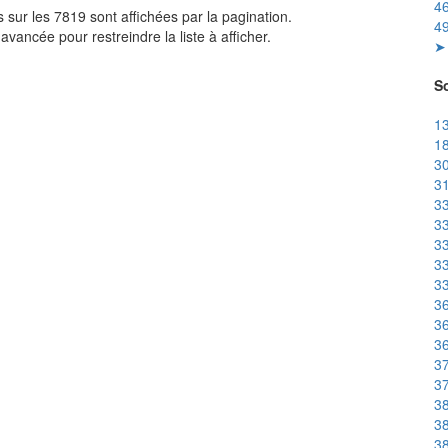
46
sur les 7819 sont affichées par la pagination.
49
avancée pour restreindre la liste à afficher.
➤ 
So
13
18
30
31
33
33
33
33
33
36
36
36
37
37
38
38
38