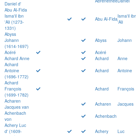
Abrenethée
Daniel
Daniel d'
Abu Al-Fida
Isma'il ibn
Isma'il ib
Abu Al-Fida
'Ali (1273-
'Ali
1331)
Abyss
Johann
Abyss
Johann
(1614-1697)
Acéré
Acéré
Achard Anne
Achard
Anne
Achard
Antoine
Achard
Antoine
(1696-1772)
Achard
François
Achard
François
(1699-1782)
Acharen
Acharen
Jacques
Jacques van
Achenbach
Achenbach
von
Achery Luc
d' (1609-
Achery
Luc