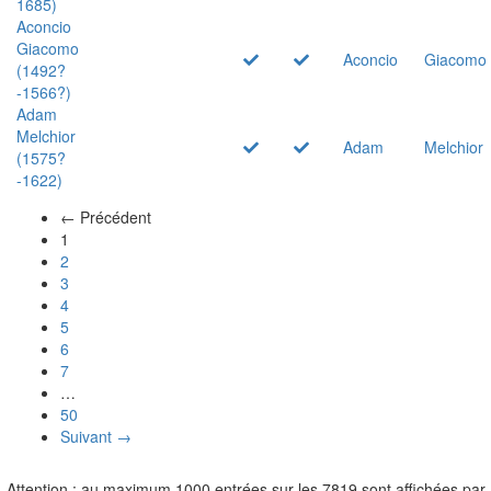
1685)
Aconcio
Giacomo
Aconcio
Giacomo
(1492?
-1566?)
Adam
Melchior
Adam
Melchior
(1575?
-1622)
← Précédent
(actuel)
1
2
3
4
5
6
7
…
50
Suivant →
Attention : au maximum 1000 entrées sur les 7819 sont affichées par