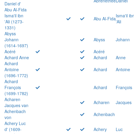
Abrenethée
Daniel
Daniel d'
Abu Al-Fida
Isma'il ibn
Isma'il ib
Abu Al-Fida
'Ali (1273-
'Ali
1331)
Abyss
Johann
Abyss
Johann
(1614-1697)
Acéré
Acéré
Achard Anne
Achard
Anne
Achard
Antoine
Achard
Antoine
(1696-1772)
Achard
François
Achard
François
(1699-1782)
Acharen
Acharen
Jacques
Jacques van
Achenbach
Achenbach
von
Achery Luc
d' (1609-
Achery
Luc