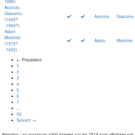
1685)
Aconcio
Giacomo
Aconcio
Giacomo
(1492?
-1566?)
Adam
Melchior
Adam
Melchior
(1575?
-1622)
← Précédent
(actuel)
1
2
3
4
5
6
7
…
50
Suivant →
Attention : au maximum 1000 entrées sur les 7819 sont affichées par