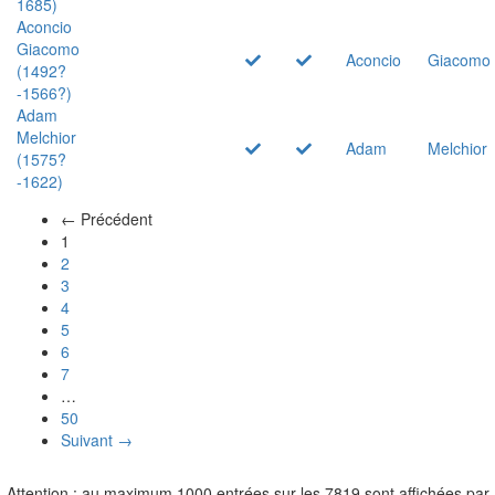
1685)
Aconcio
Giacomo
Aconcio
Giacomo
(1492?
-1566?)
Adam
Melchior
Adam
Melchior
(1575?
-1622)
← Précédent
(actuel)
1
2
3
4
5
6
7
…
50
Suivant →
Attention : au maximum 1000 entrées sur les 7819 sont affichées par