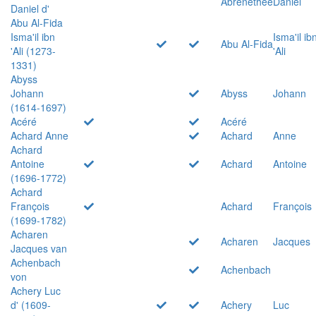
Abrenethée
Daniel
Daniel d'
Abu Al-Fida
Isma'il ibn
Isma'il ib
Abu Al-Fida
'Ali (1273-
'Ali
1331)
Abyss
Johann
Abyss
Johann
(1614-1697)
Acéré
Acéré
Achard Anne
Achard
Anne
Achard
Antoine
Achard
Antoine
(1696-1772)
Achard
François
Achard
François
(1699-1782)
Acharen
Acharen
Jacques
Jacques van
Achenbach
Achenbach
von
Achery Luc
d' (1609-
Achery
Luc