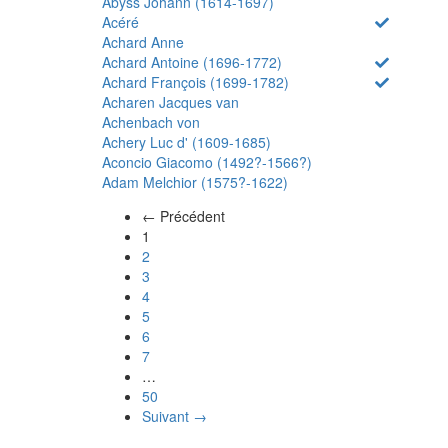
Abyss Johann (1614-1697)
Acéré
Achard Anne
Achard Antoine (1696-1772)
Achard François (1699-1782)
Acharen Jacques van
Achenbach von
Achery Luc d' (1609-1685)
Aconcio Giacomo (1492?-1566?)
Adam Melchior (1575?-1622)
← Précédent
(actuel)
1
2
3
4
5
6
7
…
50
Suivant →