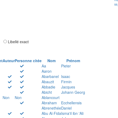
ss
ar
Libellé exact
nt
Auteur
Personne citée
Nom
Prénom
Aa
Pieter
Aaron
Abarbanel
Isaac
Abauzit
Firmin
Abbadie
Jacques
Abicht
Johann Georg
Non
Non
Ablancourt
Abraham
Ecchellensis
Abrenethée
Daniel
Abu Al-Fida
Isma'il ibn 'Ali