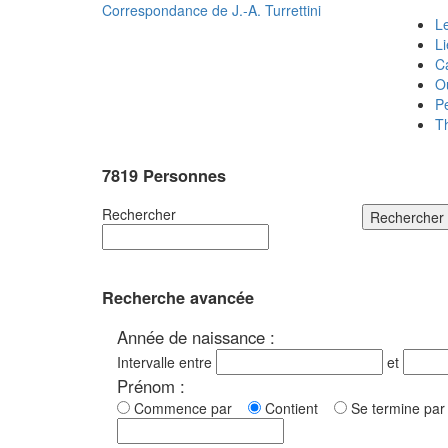
Correspondance de
J.-A. Turrettini
Le
L
C
O
P
T
7819 Personnes
Rechercher
Rechercher
Recherche avancée
Année de naissance :
Intervalle entre
et
Prénom :
Commence par
Contient
Se termine p