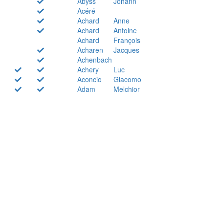
Abyss
Johann
Acéré
Achard
Anne
Achard
Antoine
Achard
François
Acharen
Jacques
Achenbach
Achery
Luc
Aconcio
Giacomo
Adam
Melchior