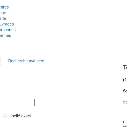
ttres
ieux
arte
uvrages
ersonnes
hèmes
Recherche avancée
T
(
So
35
ar
Libellé exact
UR
ht