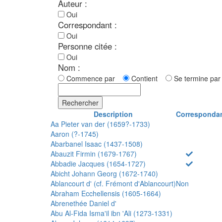
Auteur :
Oui
Correspondant :
Oui
Personne citée :
Oui
Nom :
Commence par
Contient
Se termine p
Rechercher
Description
Corresponda
Aa Pieter van der (1659?-1733)
Aaron (?-1745)
Abarbanel Isaac (1437-1508)
Abauzit Firmin (1679-1767)
Abbadie Jacques (1654-1727)
Abicht Johann Georg (1672-1740)
Ablancourt d' (cf. Frémont d'Ablancourt)
Non
Abraham Ecchellensis (1605-1664)
Abrenethée Daniel d'
Abu Al-Fida Isma'il ibn 'Ali (1273-1331)