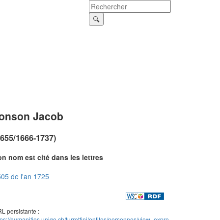
onson Jacob
1655/1666-1737)
n nom est cité dans les lettres
05 de l'an 1725
L persistante :
tps://humanities.unige.ch/turrettini/entites/personnes/view_expre