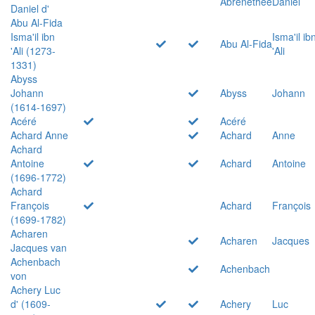
Abrenethée
Daniel
Daniel d'
Abu Al-Fida
Isma'il ibn
Isma'il ib
Abu Al-Fida
'Ali (1273-
'Ali
1331)
Abyss
Johann
Abyss
Johann
(1614-1697)
Acéré
Acéré
Achard Anne
Achard
Anne
Achard
Antoine
Achard
Antoine
(1696-1772)
Achard
François
Achard
François
(1699-1782)
Acharen
Acharen
Jacques
Jacques van
Achenbach
Achenbach
von
Achery Luc
d' (1609-
Achery
Luc