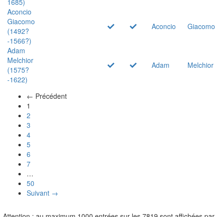
1685)
Aconcio
Giacomo
Aconcio
Giacomo
(1492?
-1566?)
Adam
Melchior
Adam
Melchior
(1575?
-1622)
← Précédent
(actuel)
1
2
3
4
5
6
7
…
50
Suivant →
Attention : au maximum 1000 entrées sur les 7819 sont affichées par